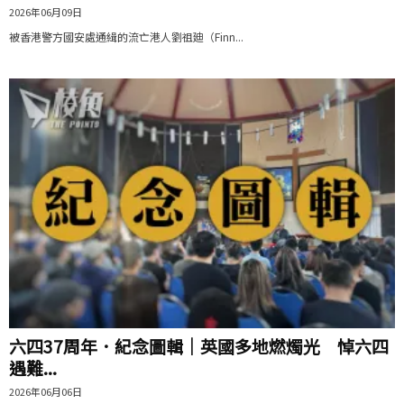
2026年06月09日
被香港警方國安處通緝的流亡港人劉祖廸（Finn...
六四37周年．紀念圖輯｜英國多地燃燭光 悼六四
遇難...
2026年06月06日