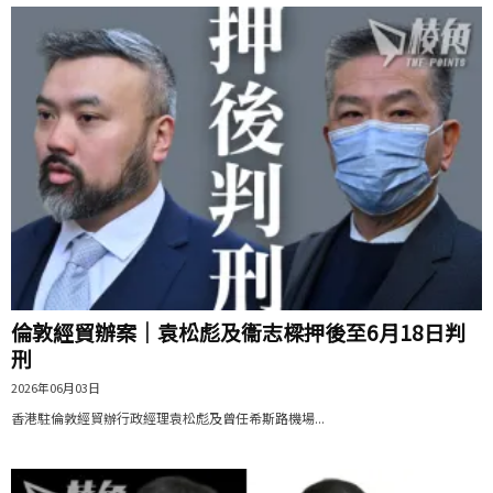
倫敦經貿辦案｜袁松彪及衞志樑押後至6月18日判
刑
2026年06月03日
香港駐倫敦經貿辦行政經理袁松彪及曾任希斯路機場...