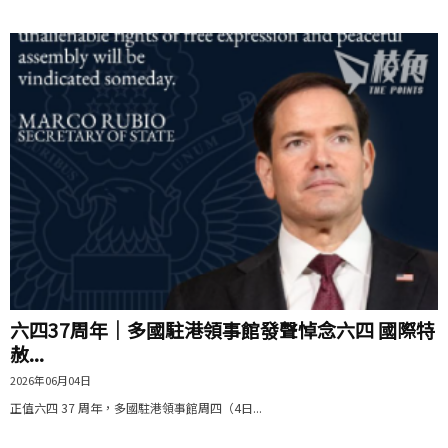
六四37周年｜多國駐港領事館發聲悼念六四 國際特
赦...
2026年06月04日
正值六四 37 周年，多國駐港領事館周四（4日...