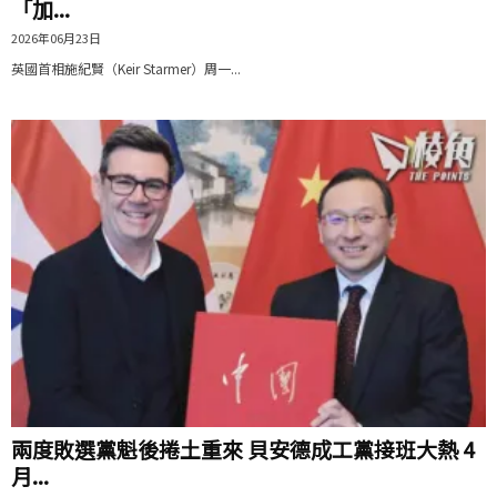
「加...
2026年06月23日
英國首相施紀賢（Keir Starmer）周一...
兩度敗選黨魁後捲土重來 貝安德成工黨接班大熱 4
月...