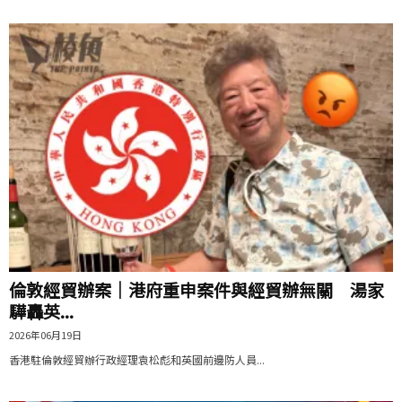
倫敦經貿辦案｜港府重申案件與經貿辦無關 湯家
驊轟英...
2026年06月19日
香港駐倫敦經貿辦行政經理袁松彪和英國前邊防人員...