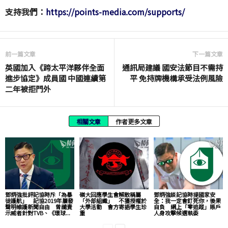
支持我們：
https://points-media.com/supports/
前一篇文章
下一篇文章
英國加入《跨太平洋夥伴全面
通訊局建議 國安法節目不需持
進步協定》成員國 中國連續第
平 免持牌機構承受法例風險
二年被拒門外
相關文章
作者更多文章
鄧炳強批評記協時斥「為暴
嶺大回應學生會解散稱屬
鄧炳強談記協時提國家安
徒護航」 記協2019年屢發
「外部組織」 不獲授權於
全：我一定會釘死你，後果
聲明維護新聞自由 曾譴責
大學活動 會方寄語學生珍
自負 網上「零追蹤」賬戶
示威者針對TVB、《環球...
重
人身攻擊候選執委