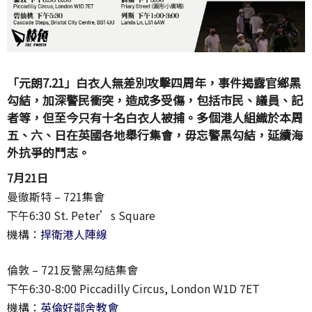
「元朗7.21」白衣人無差別攻擊四周年，事件揭露官鄉黑
勾結，加深警民衝突，造成多受傷，包括市民、議員、記
者等，但至今只有十名白衣人被捕。多個港人組織於本周
五、六、日在英國各地舉行集會，毋忘警黑勾結，延續海
外抗爭的鬥志。
7月21日
曼徹斯特 – 721集會
下午6:30 St. Peter’s Square
機構：
捍衛港人陣線
倫敦 – 721反警黑勾結集會
下午6:30-8:00 Piccadilly Circus, London W1D 7ET
機構：
英倫好鄰舍教會