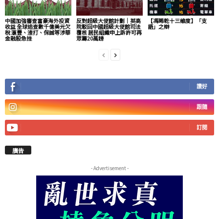
中國加強審查富豪海外投資
反對超級大使館計劃｜英高
【馮睎乾十三維度】「支
收益 全球追查數千億美元欠
院駁回中國超級大使館司法
語」之辯
稅 滙豐、渣打、保誠等涉華
覆核 居民組織申上訴許可再
金融股急挫
眾籌20萬鎊
讚好
跟隨
訂閱
廣告
- Advertisement -