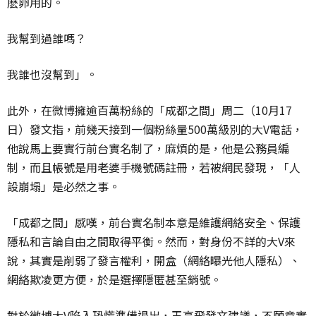
麽卵用的。
我幫到過誰嗎？
我誰也沒幫到」。
此外，在微博擁逾百萬粉絲的「成都之間」周二（10月17
日）發文指，前幾天接到一個粉絲量500萬級別的大V電話，
他說馬上要實行前台實名制了，麻煩的是，他是公務員編
制，而且帳號是用老婆手機號碼註冊，若被網民發現，「人
設崩塌」是必然之事。
「成都之間」感嘆，前台實名制本意是維護網絡安全、保護
隱私和言論自由之間取得平衡。然而，對身份不詳的大V來
說，其實是削弱了發言權利，開盒（網絡曝光他人隱私）、
網絡欺凌更方便，於是選擇隱匿甚至銷號。
對於微博大V陷入恐慌準備退出，王高飛發文建議，不願意實