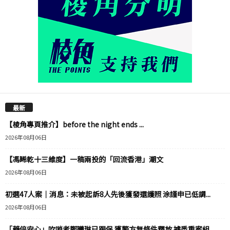
最新
【棱角專頁推介】before the night ends ...
2026年08月06日
【馮睎乾十三維度】一稿兩投的「回流香港」潮文
2026年08月06日
初選47人案｜消息：未被起訴8人先後獲發還護照 涂謹申已低調...
2026年08月06日
「藥倍安心」吹哨者鄭曦琳已踢保 獲警方無條件釋放 據悉重案組...