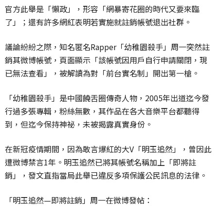
官方此舉是「懶政」，形容「網暴寄花圈的時代又要來臨
了」；還有許多網紅表明若實施就註銷帳號退出社群。
議論紛紛之際，知名匿名Rapper「幼稚園殺手」周一突然註
銷其微博帳號，頁面顯示「該帳號因用戶自行申請關閉，現
已無法查看」，被解讀為對「前台實名制」開出第一槍。
「幼稚園殺手」是中國饒舌圈傳奇人物，2005年出道迄今發
行過多張專輯，粉絲無數，其作品在各大音樂平台都聽得
到，但迄今保持神祕，未被揭露真實身份。
在新冠疫情期間，因為敢言爆紅的大V「明玉追然」，曾因此
遭微博禁言1年。明玉追然已將其帳號名稱加上「即將註
銷」，發文直指當局此舉已違反多項保護公民訊息的法律。
「明玉追然—即將註銷」周一在微博發帖：