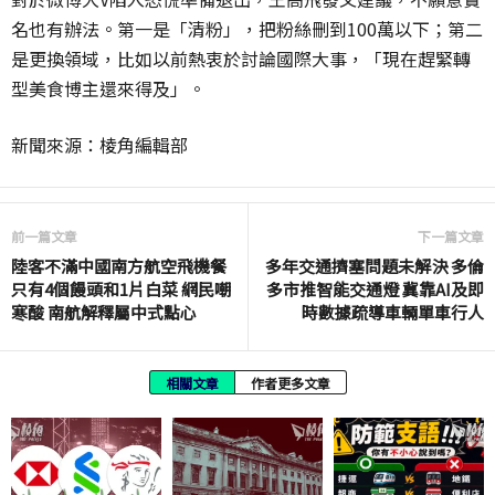
名也有辦法。第一是「清粉」，把粉絲刪到100萬以下；第二
是更換領域，比如以前熱衷於討論國際大事，「現在趕緊轉
型美食博主還來得及」。
新聞來源：棱角編輯部
前一篇文章
下一篇文章
陸客不滿中國南方航空飛機餐
多年交通擠塞問題未解決 多倫
只有4個饅頭和1片白菜 網民嘲
多市推智能交通燈 冀靠AI及即
寒酸 南航解釋屬中式點心
時數據疏導車輛單車行人
相關文章
作者更多文章