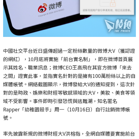
中國社交平台近日盛傳超過一定粉絲數量的微博大V（獲認證
的網紅），10月底將實施「前台實名制」，即在微博首頁展
示其姓名、職業訊息；微博CEO王高飛在其官方微博「來去
之間」證實此事，並指實名針對的是擁有100萬粉絲以上的自
媒體帳號。網絡截圖顯示，微博發給大V的通知提到，這次針
對的是時政、娛樂和財經等敏感領域的大V，美妝、美食等領
域不受影響。事件即時引發恐慌與逃難潮，知名匿名
Rapper「幼稚園殺手」周一（10月16日）自行註銷微博帳
號。
率先披露新規的微博財經大V洪榕指，全網自媒體要實施前台