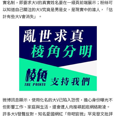
實名制，即要求大V的真實姓名要在一級頁前端展示；粉絲可
以知道自己關注的大V究竟是男是女，是現實中的誰人，「估
計有些大V會消失」。
微博訊息顯示，使用化名的大V已陷入恐慌，擔心身份曝光不
但影響工作、家庭與生活，還會遭人肉搜尋起底網絡欺凌。
許多大V發聲反對，知名愛國網紅「帝吧官微」罕見發文批評