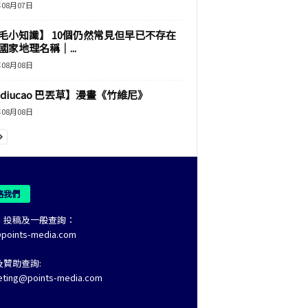
年08月07日
毛小知識】 10個仍然常見但早已不存在
國家地理名稱｜...
年08月08日
adiucao 巴丟草】漫畫《竹維尼》
年08月08日
絡我們
、投稿及一般查詢：
@points-media.com
及贊助查詢:
eting@points-media.com