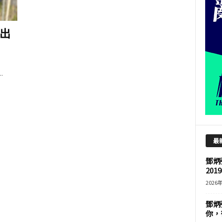
出
.
最
鄧炳
201
2026
鄧炳
你，