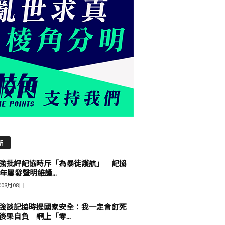
新
強批評記協時斥「為暴徒護航」 記協
9年屢發聲明維護...
年08月08日
強談記協時提國家安全：我一定會釘死
後果自負 網上「零...