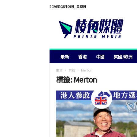
2026年08月09日, 星期日
棱
角
媒
體
最新
香港
中國
英國/歐洲
主頁
標籤
Merton
標籤: Merton