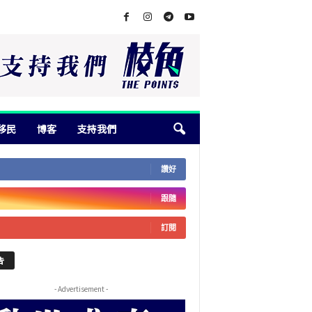
移民
博客
支持我們
讚好
跟隨
訂閱
告
- Advertisement -