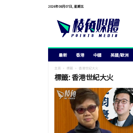
2026年08月07日, 星期五
棱
角
媒
體
最新
香港
中國
英國/歐洲
主頁
標籤
香港世紀大火
標籤: 香港世紀大火