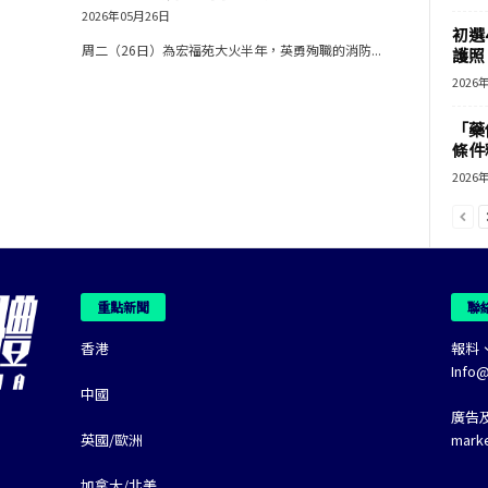
2026年05月26日
初選
周二（26日）為宏福苑大火半年，英勇殉職的消防...
護照 
2026
「藥
條件
2026
重點新聞
聯
香港
報料
Info
中國
廣告
英國/歐洲
mark
加拿大/北美