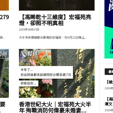
79
【馮睎乾十三維度】宏福苑亮
燈，卻照不明真相
2026年06月25日
..
大半年來據稱斷水斷電的宏福苑，在6月22日晚上...
最
【棱角
2026
【馮
要
香港世紀大火｜宏福苑大火半
潮文
.
年 殉職消防何偉豪未婚妻...
2026