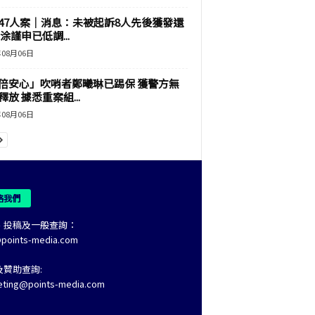
47人案｜消息：未被起訴8人先後獲發還
涂謹申已低調...
年08月06日
倍安心」吹哨者鄭曦琳已踢保 獲警方無
釋放 據悉重案組...
年08月06日
絡我們
、投稿及一般查詢：
@points-media.com
及贊助查詢:
eting@points-media.com