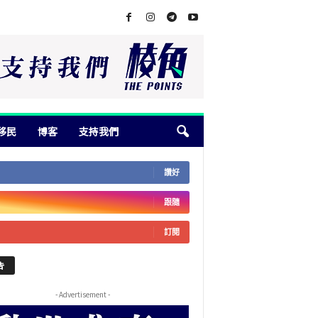
移民
博客
支持我們
讚好
跟隨
訂閱
告
- Advertisement -