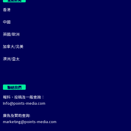
香港
中國
英國/歐洲
加拿大/北美
澳洲/亞太
聯絡我們
報料、投稿及一般查詢：
Info@points-media.com
廣告及贊助查詢:
marketing@points-media.com