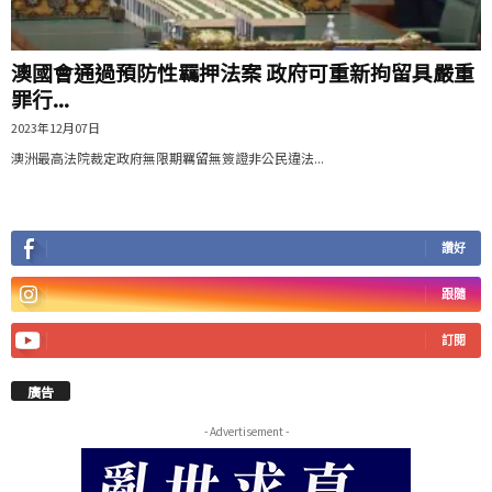
澳國會通過預防性羈押法案 政府可重新拘留具嚴重
罪行...
2023年12月07日
澳洲最高法院裁定政府無限期羈留無簽證非公民違法...
讚好
跟隨
訂閱
廣告
- Advertisement -