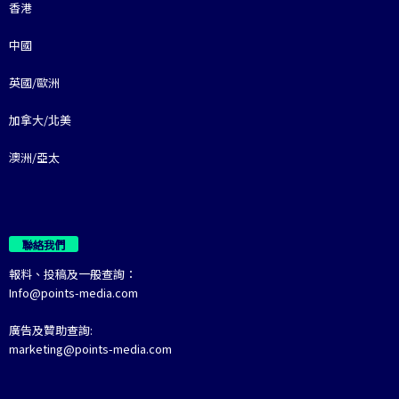
香港
中國
英國/歐洲
加拿大/北美
澳洲/亞太
聯絡我們
報料、投稿及一般查詢：
Info@points-media.com
廣告及贊助查詢:
marketing@points-media.com