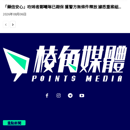
「藥倍安心」吹哨者鄭曦琳已踢保 獲警方無條件釋放 據悉重案組...
2026年08月06日
重點新聞