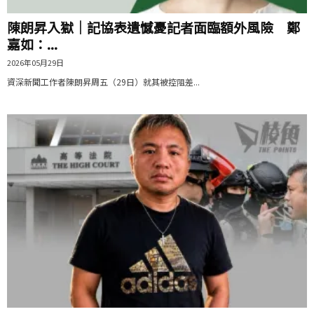
陳朗昇入獄｜記協表遺憾憂記者面臨額外風險 鄭
嘉如：...
2026年05月29日
資深新聞工作者陳朗昇周五（29日）就其被控阻差...