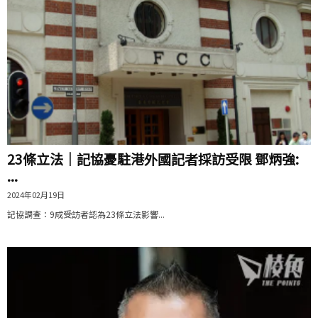
23條立法｜記協憂駐港外國記者採訪受限 鄧炳強:
...
2024年02月19日
記協調查：9成受訪者認為23條立法影響...