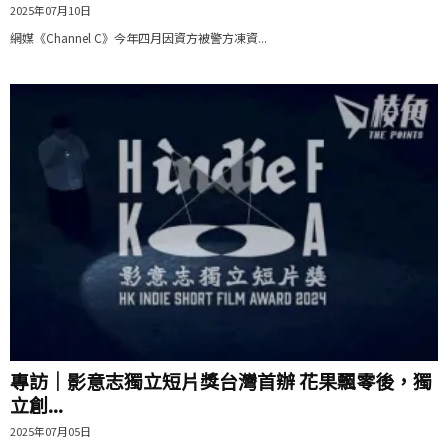
2025年07月10日
網媒《Channel C》今年四月因資方被警方凍資...
專訪｜影意志獨立短片獎台灣首辦 花果飄零後，獨
立創...
2025年07月05日