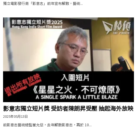
獨立電影發行商「影意志」前年宣布解散，藝術...
影意志獨立短片獎 受訪者陳朗昇受壓 抽起海外放映
2025年05月13日
前影意志藝術總監崔允信，去年解散影意志，再於 10...