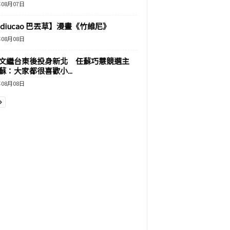
年08月07日
adiucao 巴丟草】漫畫《竹維尼》
年08月08日
文繼台東後投身新北 任蘇巧慧競選主
蘇：大家都很喜歡小...
年08月08日