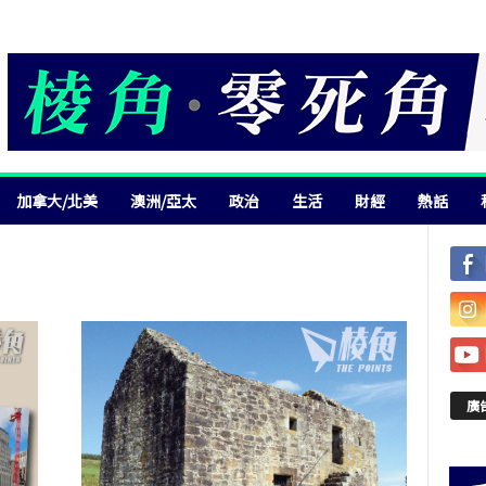
加拿大/北美
澳洲/亞太
政治
生活
財經
熱話
廣