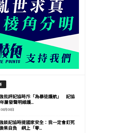
新
強批評記協時斥「為暴徒護航」 記協
9年屢發聲明維護...
年08月08日
強談記協時提國家安全：我一定會釘死
後果自負 網上「零...