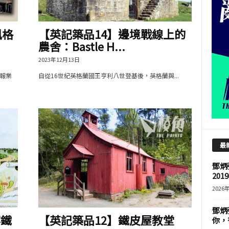
風格
【英記築品14】邊境戰線上的
農舍：Bastle H...
2023年12月13日
報業
自從16世紀英格蘭國王亨利八世登基後，英格蘭與...
最
鄧炳
201
2026
鄧炳
黎鐵
【英記築品12】鐵皮屋教堂
你，