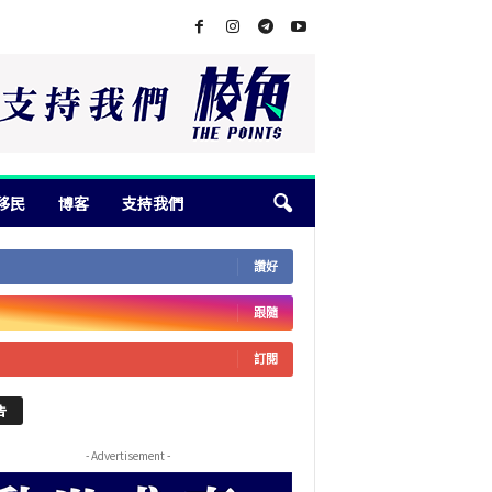
移民
博客
支持我們
讚好
跟隨
訂閱
告
- Advertisement -