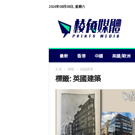
2026年08月08日, 星期六
棱
角
媒
體
最新
香港
中國
英國/歐洲
主頁
標籤
英國建築
標籤: 英國建築