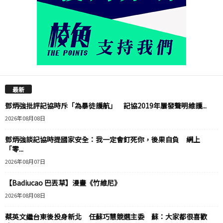
最新
鄧炳強批評記協時斥「為暴徒護航」 記協2019年屢發聲明維護...
2026年08月08日
鄧炳強談記協時提國家安全：我一定會釘死你，後果自負 網上
「零...
2026年08月07日
【Badiucao 巴丟草】漫畫《竹維尼》
2026年08月08日
蔡英文繼台東後投身新北 任蘇巧慧競選主委 蘇：大家都很喜歡