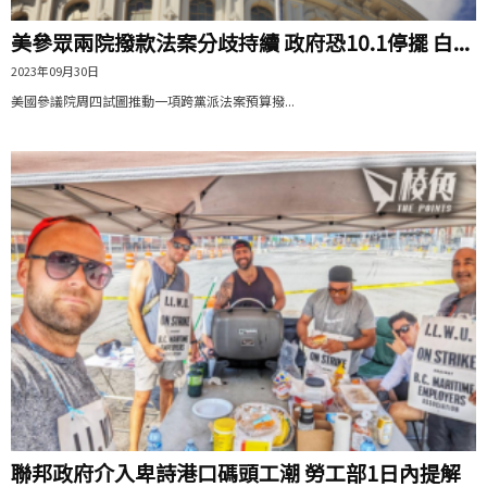
美參眾兩院撥款法案分歧持續 政府恐10.1停擺 白...
2023年09月30日
美國參議院周四試圖推動一項跨黨派法案預算撥...
聯邦政府介入卑詩港口碼頭工潮 勞工部1日內提解