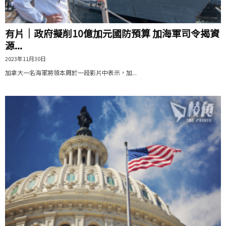
有片│政府擬削10億加元國防預算 加海軍司令揭資
源...
2023年11月30日
加拿大一名海軍將領本周於一段影片中表示，加...