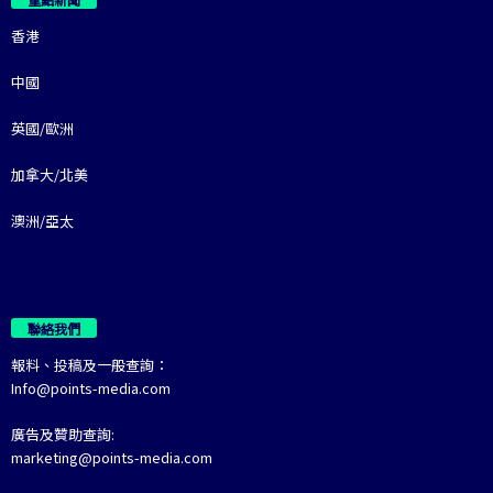
香港
中國
英國/歐洲
加拿大/北美
澳洲/亞太
聯絡我們
報料、投稿及一般查詢：
Info@points-media.com
廣告及贊助查詢:
marketing@points-media.com