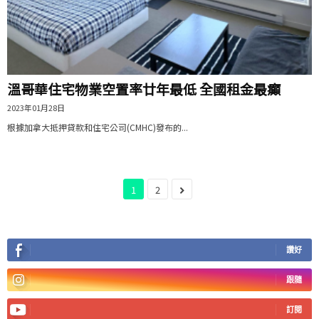
溫哥華住宅物業空置率廿年最低 全國租金最癲
2023年01月28日
根據加拿大抵押貸款和住宅公司(CMHC)發布的...
1
2
讚好
跟隨
訂閱