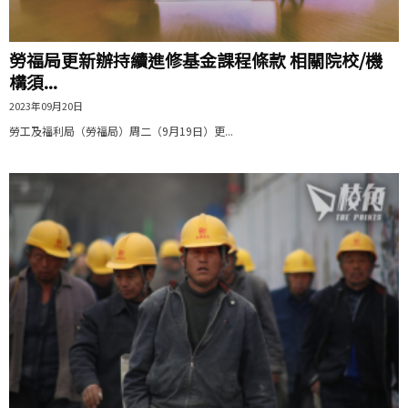
勞福局更新辦持續進修基金課程條款 相關院校/機
構須...
2023年09月20日
勞工及福利局（勞福局）周二（9月19日）更...