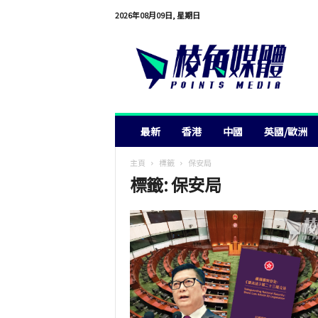
2026年08月09日, 星期日
棱
角
媒
體
最新
香港
中國
英國/歐洲
主頁
標籤
保安局
標籤: 保安局