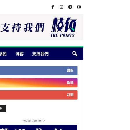
移民
博客
支持我們
讚好
跟隨
訂閱
告
- Advertisement -