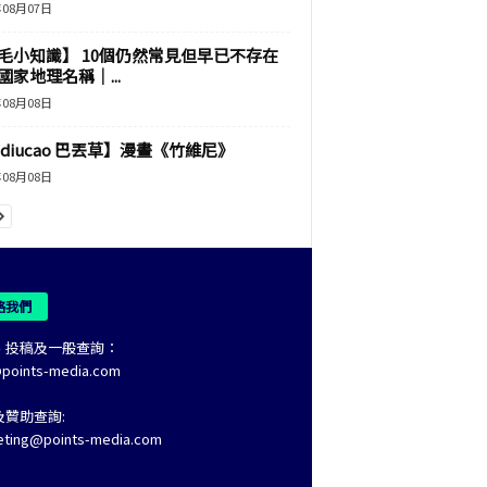
年08月07日
毛小知識】 10個仍然常見但早已不存在
國家地理名稱｜...
年08月08日
adiucao 巴丟草】漫畫《竹維尼》
年08月08日
絡我們
、投稿及一般查詢：
@points-media.com
及贊助查詢:
eting@points-media.com