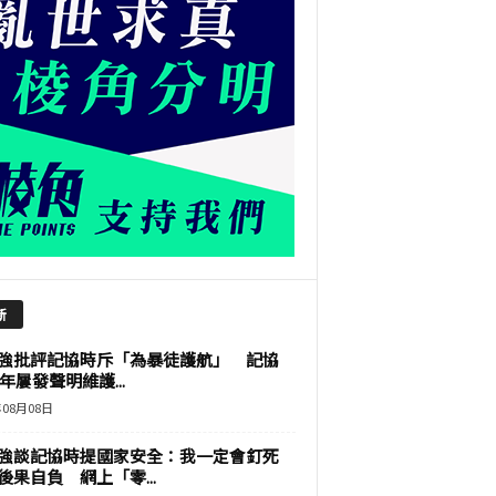
新
強批評記協時斥「為暴徒護航」 記協
9年屢發聲明維護...
年08月08日
強談記協時提國家安全：我一定會釘死
後果自負 網上「零...