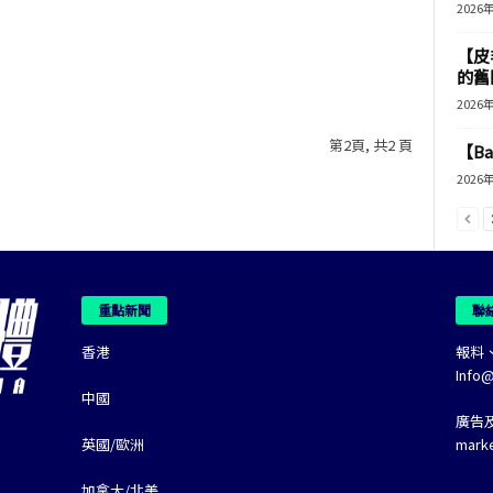
2026
【皮
的舊
2026
第2頁, 共2 頁
【B
2026
重點新聞
聯
香港
報料
Info
中國
廣告
英國/歐洲
mark
加拿大/北美