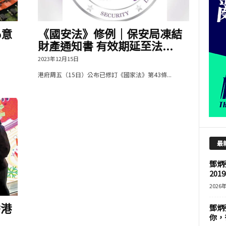
%意
《國安法》修例｜保安局凍結
財產通知書 有效期延至法...
2023年12月15日
港府周五（15日）公布已修訂《國家法》第43條...
最
鄧炳
201
2026
香港
鄧炳
你，