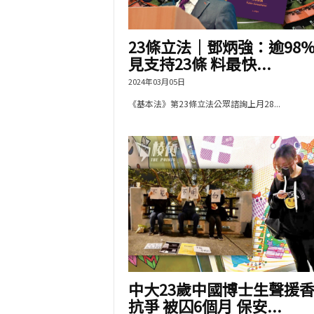
23條立法｜鄧炳強：逾98
見支持23條 料最快...
2024年03月05日
《基本法》第23條立法公眾諮詢上月28...
中大23歲中國博士生聲援
抗爭 被囚6個月 保安...