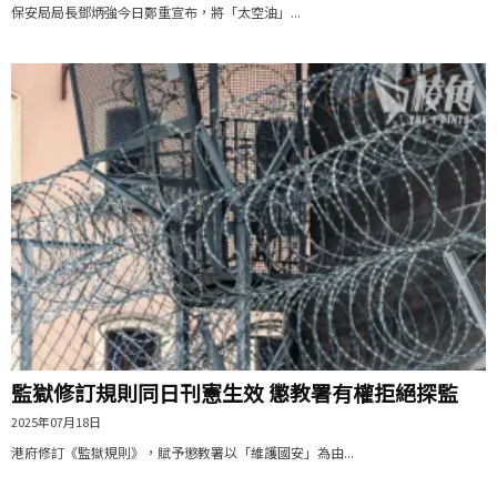
保安局局長鄧炳強今日鄭重宣布，將「太空油」...
監獄修訂規則同日刊憲生效 懲教署有權拒絕探監
2025年07月18日
港府修訂《監獄規則》，賦予懲教署以「維護國安」為由...