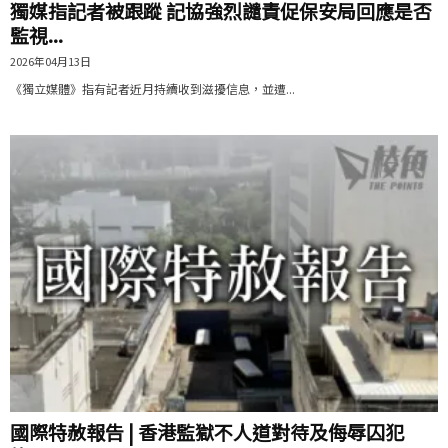
獨媒指記者被跟蹤 記協強烈譴責促保安局回應是否
監視...
2026年04月13日
《獨立媒體》指有記者近月持續收到滋擾信息，並遭...
國際特赦報告 | 香港監獄不人道對待及侮辱囚犯