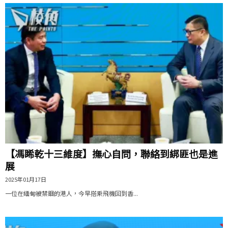
【馮睎乾十三維度】撫心自問，聯絡到綁匪也是進
展
2025年01月17日
一位在緬甸被禁錮的港人，今早搭乘飛機回到香...