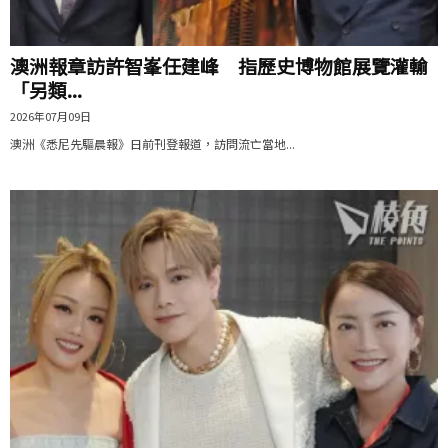
澳洲報章訪許智峯任建峰 指歷史博物館展覽灌輸
「另類...
2026年07月09日
澳洲《悉尼先驅晨報》日前刊登報道，訪問流亡當地...