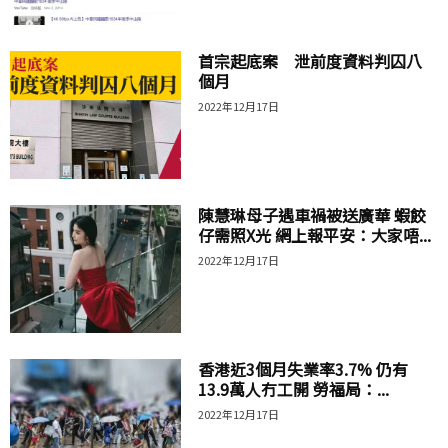
首宗起底案 泄前度資料判囚八
個月
2022年12月17日
陳慧琳母子遇車禍被送廣華 蝦餃
仔需照X光 網上報平安：大家唔...
2022年12月17日
香港近3個月失業率3.7% 仍有
13.9萬人冇工開 勞福局：...
2022年12月17日