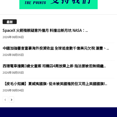
最新
SpaceX 火箭殘骸疑意外撞月 料撞出新月坑 NASA：...
2026年08月06日
中國加強審查富豪海外投資收益 全球追查數千億美元欠稅 滙豐、...
2026年08月05日
西環電車撞斃3歲女童案 司機囚4周放棄上訴 指法援被拒無錢繼...
2026年08月05日
【皮毛小知識】夏威夷國旗- 從未被英國殖民但又用上英國國旗!...
2026年08月04日