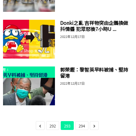
Donki之亂 吉祥物突由企鵝換做
抖情醬 犯眾怒後7小時U ...
2022年12月17日
郭榮鏗：黎智英早料被捕、堅持
留港
2022年12月17日
292
293
294