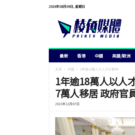
2026年08月09日, 星期日
棱
角
媒
體
最新
香港
中國
英國/歐洲
主頁
中國
1年逾18萬人以人才計劃申...
1年逾18萬人以人
7萬人移居 政府
2023年12月07日