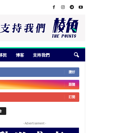
移民
博客
支持我們
讚好
跟隨
訂閱
告
- Advertisement -