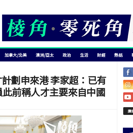
加拿大/北美
澳洲/亞太
政治
生活
財經
熱話
才計劃申來港 李家超：已有
官員此前稱人才主要來自中國
廣