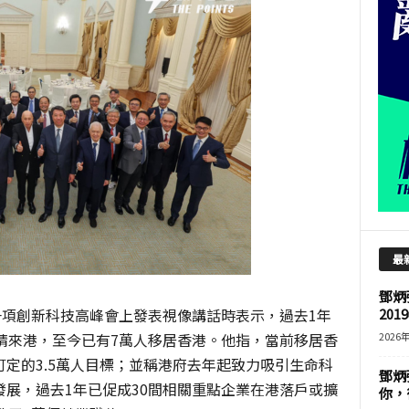
最
鄧炳
一項創新科技高峰會上發表視像講話時表示，過去1年
201
請來港，至今已有7萬人移居香港。他指，當前移居香
2026
定的3.5萬人目標；並稱港府去年起致力吸引生命科
鄧炳
展，過去1年已促成30間相關重點企業在港落戶或擴
你，