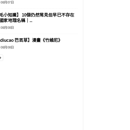
年08月07日
毛小知識】 10個仍然常見但早已不存在
國家地理名稱｜...
年08月08日
adiucao 巴丟草】漫畫《竹維尼》
年08月08日