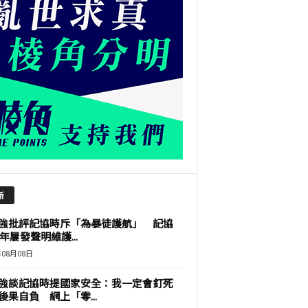
新
強批評記協時斥「為暴徒護航」 記協
9年屢發聲明維護...
年08月08日
強談記協時提國家安全：我一定會釘死
後果自負 網上「零...