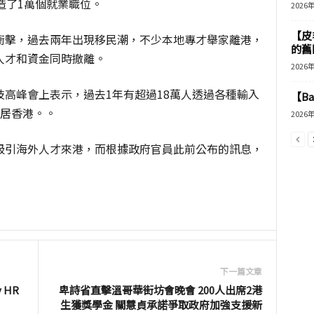
造了1萬個就業職位。
2026
【皮
衝擊，過去兩年出現移民潮，不少本地專才舉家離港，
的舊
人才和資金同時撤離。
2026
高峰會上表示，過去1年有超過18萬人透過各種輸入
【B
移居香港。。
2026
吸引海外人才來港，而根據政府官員此前公布的訊息，
下一篇文章
 HR
卑詩省直擊溫哥華街坊會晚會 200人出席2港
生獲獎學金 關慧貞承諾爭取政府加強支援新