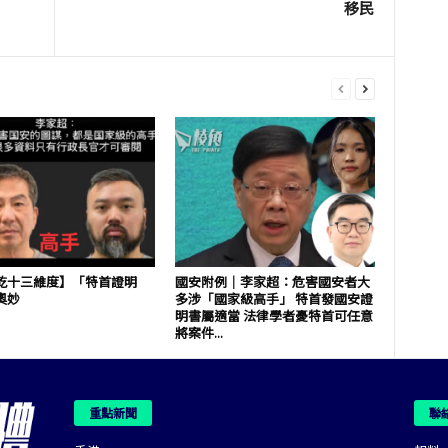
移民
乾十三維度】「特首證明
國安附例｜李家超：危害國安者大
奧妙
多涉「國家級高手」 特首發國安證
明書屬適當 法律學者憂特首可任意
將案件...
重點新聞
聯