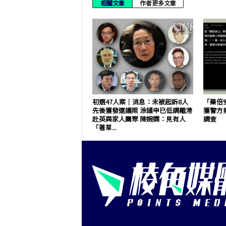
相關文章
作者更多文章
初選47人案｜消息：未被起訴8人
「藥倍
先後獲發還護照 涂謹申已低調離港
獲警方
赴英與家人團聚 陳婉嫻：見有人
調查
「著草...