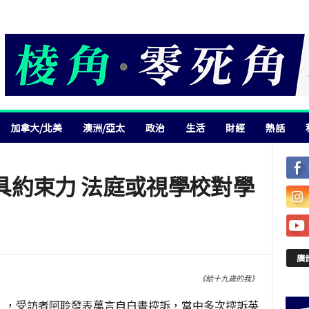
加拿大/北美
澳洲/亞太
政治
生活
財經
熱話
具約束力 法庭或視學校對學
廣
《給十九歲的我》
》，受訪者阿聆發表萬言自白書控訴，當中多次控訴英