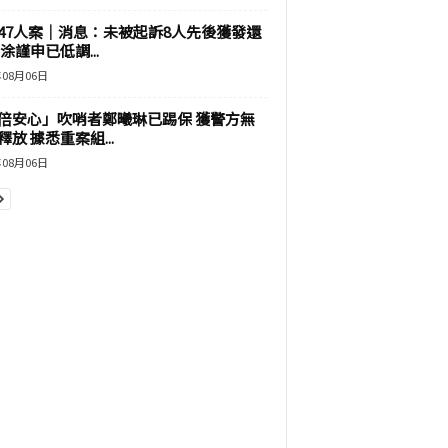
47人案｜消息：未被起訴8人先後獲發還
涂謹申已低調...
年08月06日
倍安心」吹哨者鄭曦琳已踢保 獲警方無
釋放 據悉重案組...
年08月06日