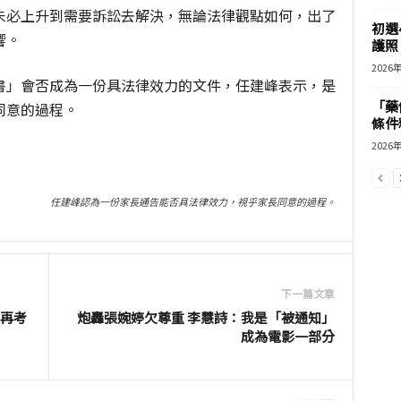
未必上升到需要訴訟去解決，無論法律觀點如何，出了
初選
響。
護照 
2026
書」會否成為一份具法律效力的文件，任建峰表示，是
「藥
同意的過程。
條件
2026
任建峰認為一份家長通告能否具法律效力，視乎家長同意的過程。
下一篇文章
到再考
炮轟張婉婷欠尊重 李慧詩：我是「被通知」
成為電影一部分