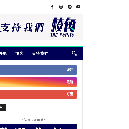
移民
博客
支持我們
讚好
跟隨
訂閱
告
- Advertisement -