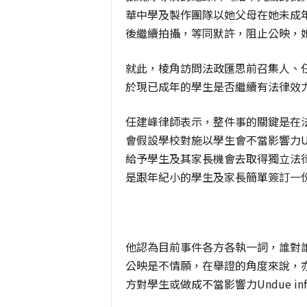
華中學及製作團隊以她父母在她未成
後繼續拍攝，等同默許，阻止公映，
就此，棱角訪問法政匯思前召集人、
於現已成年的學生是否繼續有法律效
任建峰律師表示，整件事的關鍵是在
會假設學校對施以學生會不當影響力Und
給予學生及其家長機會去取得獨立法
是跟年紀小的學生及家長簡單簽訂一
他認為目前事件各方各執一詞，誰對
公映是不情願，在舉證的角度來說，
方對學生或做成不當影響力Undue i