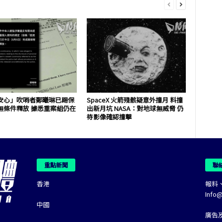
安心」吹哨者鄭曦琳已踢保
SpaceX 火箭殘骸疑意外撞月 料撞
無條件釋放 據悉重案組仍在
出新月坑 NASA：對地球無威脅 仍
待影像確認撞擊
重點新聞
聯
香港
報料
Info
中國
廣告