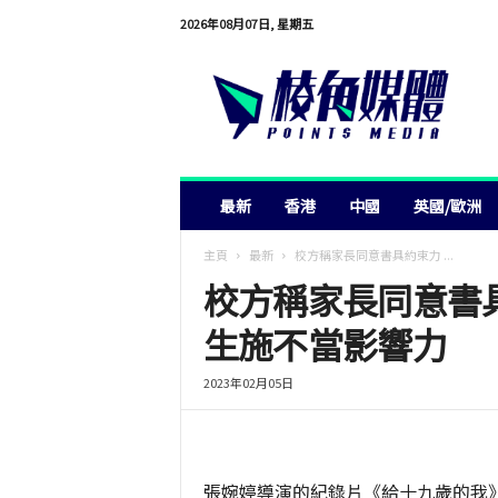
2026年08月07日, 星期五
棱
角
媒
體
最新
香港
中國
英國/歐洲
主頁
最新
校方稱家長同意書具約束力 ...
校方稱家長同意書
生施不當影響力
2023年02月05日
張婉婷導演的紀錄片《給十九歲的我