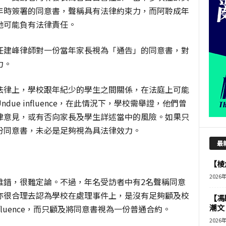
年時簽署的同意書，聲稱具有法律約束力，而阿聆成年
她可能負有法律責任。
任建峰律師對一份當年家長視為「通告」的同意書，對
力。
法律上，學校跟年紀少的學生之間關係，在法庭上可能
ue influence，在此情況下，學校需舉證，他們曾
律意見，或有否向家長及學生詳述當中的風險。如果只
份同意書，未必是足夠視為具法律效力。
最
【棱角
2026
誰錯，很難定論。不過，年名受訪者中有2名聲稱同意
亦很合理去認為學校在處理事件上，是沒有足夠顧及校
【馮
潮文
nfluence，而只顧及將同意書視為一份普通合約。
2026