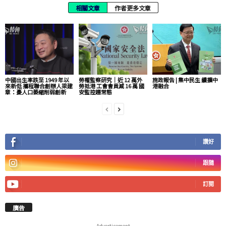
相關文章
作者更多文章
中國出生率跌至 1949 年以
勞權監察研究｜近 12 萬外
施政報告 | 集中民生 續擴中
來新低 攜程聯合創辦人梁建
勞抵港 工會會員減 16 萬 國
港融合
章：憂人口萎縮削弱創新
安監控趨常態
讚好
跟隨
訂閱
廣告
- Advertisement -