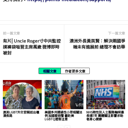
前一篇文章
下一篇文章
有片⎜Uncle Roger寸中共監控
澳洲外長黃英賢：解決兩國爭
摸褲袋嗌習主席萬歲 微博即時
端未有進展前 總理不會訪華
被封
相關文章
作者更多文章
澳洲LGBT外交官親述出櫃
美國多州通過性小眾相關法
NHS跨性別人士服務輪候最
漫長路
例 加國發旅警 籲赴美
長達7年 團體關注影響求助
LGBTQ遊客注意
者身心健康