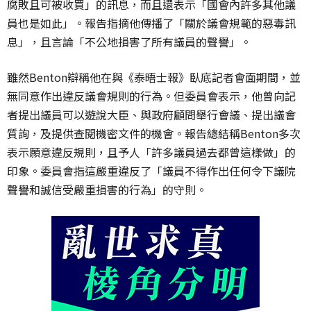
腐敗且可被收買」的訊息，而且還表示「國會內許多其他議
員也是如此」。報告指摘他傳播了「關於議會規範的惡毒訊
息」，且言論「不公地損害了所有議員的聲譽」。
雖然Benton辯稱他在與《泰晤士報》臥底記者會面期間，並
無同意作出違反議會規則的行為。但委員會表示，他曾向記
者提出議員可以遊說大臣、與政府顧問舉行會議、提出議會
質詢，及提供查閱機密文件的機會。報告總結稱Benton多次
表示願意違反規則，且予人「許多議員過去都曾這樣做」的
印象。委員會指這嚴重違反了「議員不得作出任何令下議院
聲譽和誠信受嚴重損害的行為」的守則。