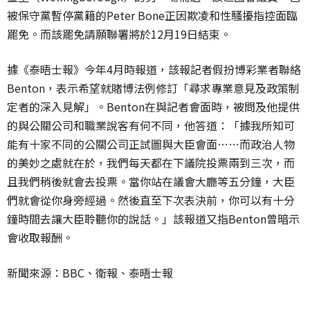
被保守黨暫停黨籍的Peter Bone正因欺凌和性騷擾指控面臨
罷免。而該罷免請願聯署將於12月19日結束。
據《泰晤士報》今年4月時報道，該報記者假扮博彩業者聯絡
Benton，表示希望就賭博法例修訂「尋求專業意見及政策制
定者的深入見解」。Benton在與記者會面時，被問及他提供
的與公關公司和職業說客有何不同，他答道：「據我所知可
能有十家不同的公關公司正試圖與大臣會面……而政治人物
的美妙之處就在於，我們每天都在下議院投票兩到三次，而
且我們稍後就會去投票。當你站在議會大廳等五分鐘，大臣
們就會從你身旁經過。然後直至下次表決前，你可以有十分
鐘時間去讓大臣聆聽你的說話。」該報道又指Benton曾暗示
會收取報酬。
新聞來源：BBC、衛報、泰晤士報