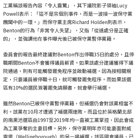
工黨稱該報告內容「令人震驚」，其下議院影子領袖Lucy
Powell表示：「這不是宗個別事件，而是一波接一波保守黨
醜聞中的一環。」而保守黨主席Richard Holden則表示，
Benton的行為「非常令人失望」，又指「從速處分是正確
的」，並強調他在事件曝光後已被保守黨暫停黨籍。
委員會的報告最終建議對Benton作出停職35日的處分，且停
職期間Benton不會獲得議員薪資。如果該處分建議獲得下議
院通過，則有可能觸發罷免程序並啟動補選。因為按相關規
定，只要議員被停職十日，就可觸發罷免程序。而如果該選
區有10%的選民簽署罷免請願書，就會舉行補選。
雖然Benton已被保守黨暫停黨籍，但補選仍會對該黨相當不
利。該黨在10月才遭遇了補選兩連敗，而且位於英格蘭北部
的南黑池選區由1997至2019年均一直被工黨掌控，因此會成
為工黨爭奪的主要目標。另外，保守黨明年亦可能要面對威
靈堡（Wellingborough）的另一場補選，該區國會議員、已