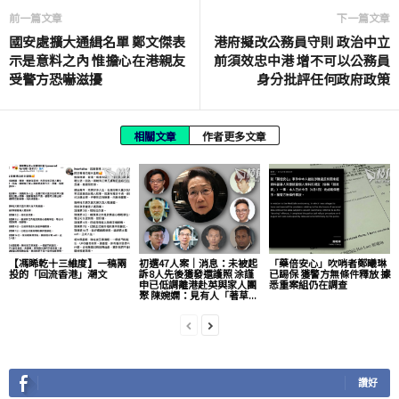
前一篇文章
下一篇文章
國安處擴大通緝名單 鄭文傑表
港府擬改公務員守則 政治中立
示是意料之內 惟擔心在港親友
前須效忠中港 增不可以公務員
受警方恐嚇滋擾
身分批評任何政府政策
相關文章
作者更多文章
【馮睎乾十三維度】一稿兩
初選47人案｜消息：未被起
「藥倍安心」吹哨者鄭曦琳
投的「回流香港」潮文
訴8人先後獲發還護照 涂謹
已踢保 獲警方無條件釋放 據
申已低調離港赴英與家人團
悉重案組仍在調查
聚 陳婉嫻：見有人「著草...
讚好