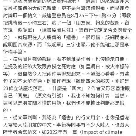
一、以我所能查到的網上資料顯示，「遺書」的來源並非大
眾最初廣傳的大紀元新聞，更不是台灣媒體報道，而是連登
討論區一個帖文。該連登會員在8月25日下午1點33分（即教
授跳軌後一小時左右）貼了一個「朋友圈」訊息的截圖，留
言說「似呢單」（遺書原圖見注1，請自行決定是否要閱覽全
文），就是現在人人廣傳的「遺書」。很可惜，該網民並未
說明圖片來源，而「似呢單」三字也顯示他不能確定那是李
衍樺手筆。
二、這張圖片截頭截尾，看不到誰是作者，也沒顯示日期，
但提及的細節大致跟教授之死對應（如星期日、被火車輾碎
等），很自然令人把兩件事聯想起來。不過細心看看，有些
句子卻不太解得通，例如作者說「離開四大的那天，剛好是
23條立法塵埃落定」，什麼是「四大」？作者又形容香港跟
自己「同歲」（原文有引號），我也不知如何計算。當然，
這可以是朋友間才懂的用語，我們也不能據此判斷那是假
的。
三、從文筆判斷，我認為「遺書」的行文用字，也像是香港
人寫給大陸朋友的中文。李衍樺同事有不少大陸人，也跟大
陸學者合寫論文，如2022年有一篇〈Impact of climate