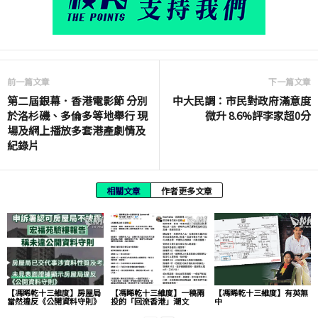
前一篇文章
下一篇文章
第二屆銀幕．香港電影節 分別
中大民調：市民對政府滿意度
於洛杉磯、多倫多等地舉行 現
微升 8.6%評李家超0分
場及網上播放多套港產劇情及
紀錄片
相關文章
作者更多文章
【馮睎乾十三維度】房屋局
【馮睎乾十三維度】一稿兩
【馮睎乾十三維度】有英無
當然違反《公開資料守則》
投的「回流香港」潮文
中