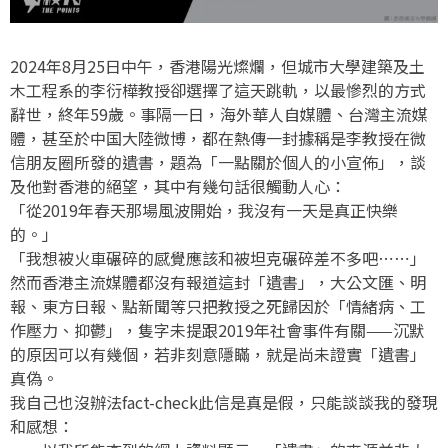
2024年8月25日中午，香港陽光燦爛，但城市大學建築及土
木工程系的李衍樺教授卻選擇了這天跳軌，以最慘烈的方式
辭世，終年59歲。事隔一日，海外華人自媒體、台灣主流媒
體，甚至於中国大陸微博，都在熱傳一封據稱是李教授在微
信朋友圈所發的遺書，題為「一點關於個人的小宣佈」，談
及他對香港的絕望，其中有幾句話很觸動人心：
「從2019年春天那場風波開始，我沒有一天是真正快樂
的。」
「我想被火車碾碎的感覺應該和被坦克碾碎差不多吧⋯⋯」
然而香港主流媒體都沒有報道這封「遺書」，大公文匯、明
報、東方日報、點新聞等只把教授之死歸因於「情緒病、工
作壓力、抑鬱」，隻字未提跟2019年社會事件有關——沉默
的原因可以有幾個，若非刻意隱瞞，就是尚未證實「遺書」
真偽。
我自己也沒辦法fact-check此信是真是假，只能談談我的發現
和感想：