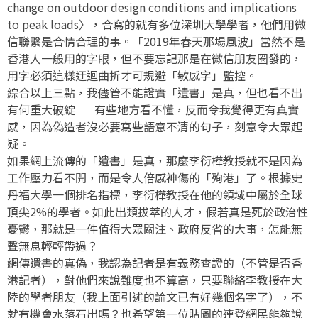
change on outdoor design conditions and implications
to peak loads〉，合寫的就有多位深圳大學學者，他們用微
信聯繫是合情合理的事。「2019年春天那場風波」當然不是
香港人一般用的字眼，但不要忘記那是在微信朋友圈發的，
用字必須這樣迂迴曲折才可規避「敏感字」監控。
綜合以上三點，我儘管不能證實「遺書」是真，但也看不出
有何重大破綻——有些地方看不懂，反而令我覺得更有真實
感，因為偽造者沒必要寫些語意不清的句子，刻意令大眾起
疑。
如果網上流傳的「遺書」是真，那麼李衍樺教授就不是因為
工作壓力看不開，而是令人倍感神傷的「殉港」了。根據史
丹福大學一個排名指標，李衍樺教授在他的領域中屬於全球
頂尖2%的學者。如此出類拔萃的人才，假若真是死於政治性
憂鬱，那就是一件值得大眾關注、政府反省的大事，怎能無
聲無息輕輕帶過？
網傳遺書的真偽，我認為記者是有義務查證的（不管是否香
港記者），對他們來說難度也不算高，只要聯絡李教授在大
陸的學者朋友（我上面引述的論文已有好幾個名字了），不
就有機會水落石出嗎？也希望第一位貼圖的連登網民能夠說