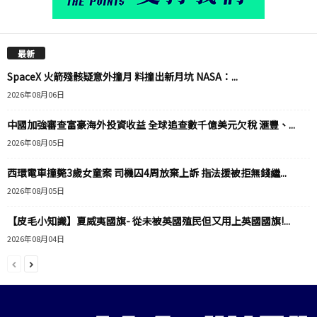
最新
SpaceX 火箭殘骸疑意外撞月 料撞出新月坑 NASA：...
2026年08月06日
中國加強審查富豪海外投資收益 全球追查數千億美元欠稅 滙豐、...
2026年08月05日
西環電車撞斃3歲女童案 司機囚4周放棄上訴 指法援被拒無錢繼...
2026年08月05日
【皮毛小知識】夏威夷國旗- 從未被英國殖民但又用上英國國旗!...
2026年08月04日