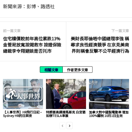
新聞來源：彭博、路透社
前一篇文章
下一篇文章
住宅樓價較前年高位累跌13%
美財長耶倫晤中國總理李強 稱
金管局放寬按揭救市 按證保險
尋求良性經濟競爭 在京見美商
總裁李令翔避談是否托市
界則稱會反擊不公平經濟行為
相關文章
作者更多文章
【人事世界】HR飛行日記 –
特朗普高調撐馬斯克 白宮猶
加拿大對中國製電動車 增加
Sydney HR的日與夜
如辦TESLA車展
100%關稅 10月1日生效