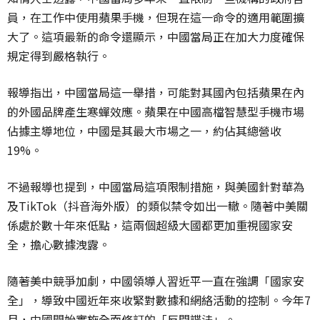
員，在工作中使用蘋果手機，但現在這一命令的適用範圍擴
大了。這項最新的命令還顯示，中國當局正在加大力度確保
規定得到嚴格執行。
報導指出，中國當局這一舉措，可能對其國內包括蘋果在內
的外國品牌產生寒蟬效應。蘋果在中國高檔智慧型手機市場
佔據主導地位，中國是其最大市場之一，約佔其總營收
19%。
不過報導也提到，中國當局這項限制措施，與美國針對華為
及TikTok（抖音海外版）的類似禁令如出一轍。隨著中美關
係處於數十年來低點，這兩個超級大國都更加重視國家安
全，擔心數據洩露。
隨著美中競爭加劇，中國領導人習近平一直在強調「國家安
全」，導致中國近年來收緊對數據和網絡活動的控制。今年7
月，中國開始實施全面修訂的「反間諜法」。