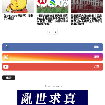
【Badiucao 巴丟草】漫畫
中國加強審查富豪海外投資
反對超級大使館計劃｜英高
《竹維尼》
收益 全球追查數千億美元欠
院駁回中國超級大使館司法
稅 滙豐、渣打、保誠等涉華
覆核 居民組織申上訴許可再
金融股急挫
眾籌20萬鎊
讚好
跟隨
訂閱
廣告
- Advertisement -