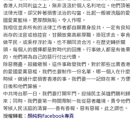
香港人共同利益之上，無非汲汲於個人名利地位。他們頂著
法律光環，卻又幹著損害法治的勾當，比起一般被洗腦的愛
國愛黨藍絲，更厚顏無恥，令人作噁。
我相信並非所有的法律工作者都自願賣身投共，一定有良知
尚存的法官或檢控官，甘願放棄高薪厚職，掛冠求去，寧肯
做平民，或乘桴浮於海，也不願同流合污。在歷史轉折關
頭，每個人的選擇都是對時代的回應，行事做人都是有後果
的，他們將為自己的惡行付出代價。
除惡務盡，殺雞儆猴，這件事啟發我們，對於那些出賣香港
的愛國愛黨惡棍，我們也要制作一份名單，哪一個人在什麼
時候，做過什麼損害香港的事，我們要一一記錄在案，方便
日後和他們算帳。
中共垮台那一日，我們要打開牢門，迎接民主英雄們勝利歸
來；同時，我們要第一時間限制一批從惡者離境，責令他們
等候人民法庭的清算——善有善報，惡有惡報，此之謂也。
授權轉載：
顏純鈎Facebook專頁