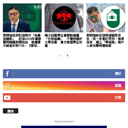
鄧炳強批評記協時斥「為暴
嶺大回應學生會解散稱屬
鄧炳強談記協時提國家安
徒護航」 記協2019年屢發
「外部組織」 不獲授權於
全：我一定會釘死你，後果
聲明維護新聞自由 曾譴責
大學活動 會方寄語學生珍
自負 網上「零追蹤」賬戶
示威者針對TVB、《環球...
重
人身攻擊候選執委
讚好
跟隨
訂閱
廣告
- Advertisement -