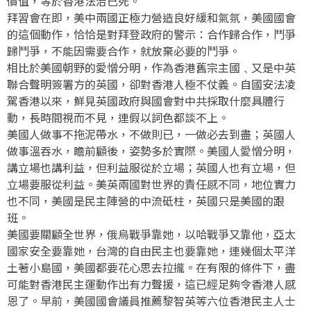
價值，等於香港法治已死。
拜習會在即，美中兩國正極力營造良好緩和氣氛，美國國會
的這個動作，恰恰是對拜登政府的警示：合作歸合作，鬥爭
歸鬥爭，不能因需要合作，就放棄必要的鬥爭。
相比於美國朝野的愛憎分明，作為香港舊宗主國﹑又是中英
聯合聲明簽署方的英國，卻對香港人極不仗義。自國安法凌
駕香港以來，鮮見英國政府與國會對中共採取什麼具體行
動，長時間視而不見，連假以詞色都談不上。
美國人做事不拖泥帶水，不做則已，一做必去到盡；英國人
做事溫吞水，瞻前顧後，姿勢多於實際。美國人愛憎分明，
講立場也講利益，但利益服從於立場；英國人也有立場，但
立場要服從利益。美英兩國對世界的責任感不同，地位實力
也不同，美國是民主陣營的中流砥柱，英國只是美國的跟
班。
美國要關顧全世界，俄烏戰爭靠她，以哈戰爭又靠他，亞太
國家安全要靠她，台灣的自由民主也要靠她，連幾個太平洋
土著小島國，美國都要花心思去拉攏。在有限的條件下，盡
可能對香港民主運動作出有力聲援，這已經足夠令香港人感
恩了。早前，美國國會議員推薦黎智英等六位香港民主人士