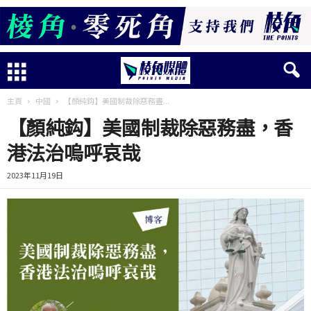
主頁
中國
【顏純鈎】美國制裁除惡務盡...
【顏純鈎】美國制裁除惡務盡，香
港法治嗚呼哀哉
2023年11月19日