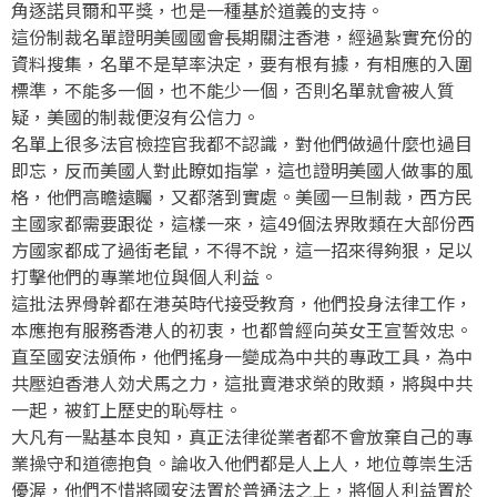
角逐諾貝爾和平獎，也是一種基於道義的支持。
這份制裁名單證明美國國會長期關注香港，經過紥實充份的
資料搜集，名單不是草率決定，要有根有據，有相應的入圍
標準，不能多一個，也不能少一個，否則名單就會被人質
疑，美國的制裁便沒有公信力。
名單上很多法官檢控官我都不認識，對他們做過什麼也過目
即忘，反而美國人對此瞭如指掌，這也證明美國人做事的風
格，他們高瞻遠矚，又都落到實處。美國一旦制裁，西方民
主國家都需要跟從，這樣一來，這49個法界敗類在大部份西
方國家都成了過街老鼠，不得不說，這一招來得夠狠，足以
打擊他們的專業地位與個人利益。
這批法界骨幹都在港英時代接受教育，他們投身法律工作，
本應抱有服務香港人的初衷，也都曾經向英女王宣誓效忠。
直至國安法頒佈，他們搖身一變成為中共的專政工具，為中
共壓迫香港人効犬馬之力，這批賣港求榮的敗類，將與中共
一起，被釘上歷史的恥辱柱。
大凡有一點基本良知，真正法律從業者都不會放棄自己的專
業操守和道德抱負。論收入他們都是人上人，地位尊崇生活
優渥，他們不惜將國安法置於普通法之上，將個人利益置於