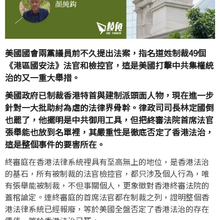
美國國會兩黨議員前不久提出法案，指名道姓制裁49個
《港區國安法》法官和檢控官，這是美國打擊中共集權統
治的又一重大舉措。
美國政府已制裁香港特首與建制派頭面人物，現在進一步
針對一大批助紂為虐的法律界骨幹。律政司司長林定國倒
也罷了，他擺明是中共御用工具，但把終審法院首席法官
張舉能也放到名單裡，其嚴重性是徹底否定了香港法治，
這是整個事件的要害所在。
終審庭在香港法律系統裡具有至高無上的地位，是香港法治
的基石，所有被制裁的法官檢控官，都只涉及個人行為，唯
有張舉能被制裁，不但事關個人，更象徵對香港終審法院的
蓋棺論定。連終審庭的首席法官都在制裁之列，證明整個香
港法律系統已經報廢，等於美國全盤否定了香港法治的存在