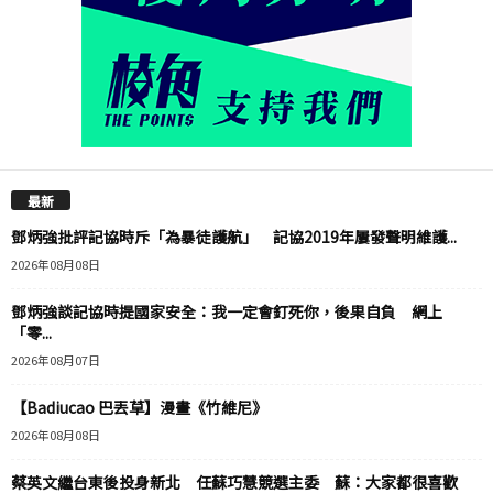
最新
鄧炳強批評記協時斥「為暴徒護航」 記協2019年屢發聲明維護...
2026年08月08日
鄧炳強談記協時提國家安全：我一定會釘死你，後果自負 網上
「零...
2026年08月07日
【Badiucao 巴丟草】漫畫《竹維尼》
2026年08月08日
蔡英文繼台東後投身新北 任蘇巧慧競選主委 蘇：大家都很喜歡