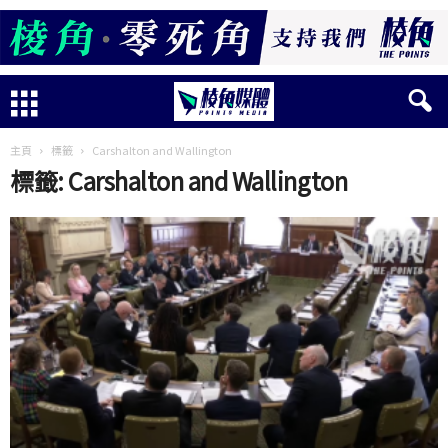
主頁
標籤
Carshalton and Wallington
標籤: Carshalton and Wallington