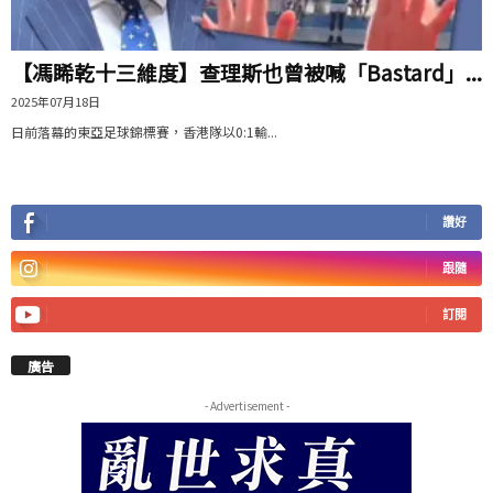
【馮睎乾十三維度】查理斯也曾被喊「Bastard」...
2025年07月18日
日前落幕的東亞足球錦標賽，香港隊以0:1輸...
讚好
跟隨
訂閱
廣告
- Advertisement -