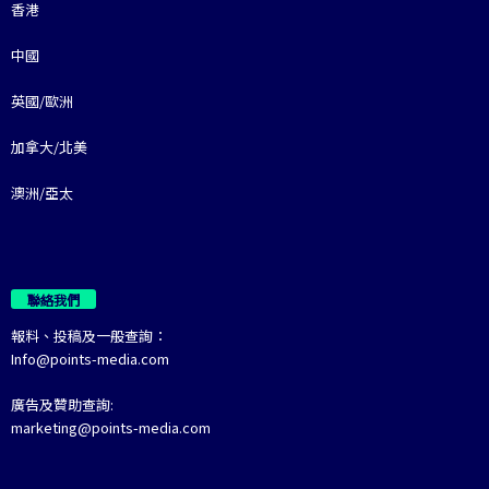
香港
中國
英國/歐洲
加拿大/北美
澳洲/亞太
聯絡我們
報料、投稿及一般查詢：
Info@points-media.com
廣告及贊助查詢:
marketing@points-media.com