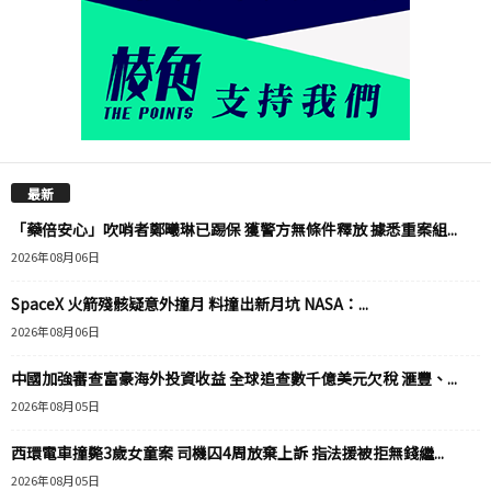
最新
「藥倍安心」吹哨者鄭曦琳已踢保 獲警方無條件釋放 據悉重案組...
2026年08月06日
SpaceX 火箭殘骸疑意外撞月 料撞出新月坑 NASA：...
2026年08月06日
中國加強審查富豪海外投資收益 全球追查數千億美元欠稅 滙豐、...
2026年08月05日
西環電車撞斃3歲女童案 司機囚4周放棄上訴 指法援被拒無錢繼...
2026年08月05日