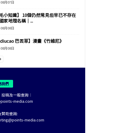
年08月07日
毛小知識】 10個仍然常見但早已不存在
國家地理名稱｜...
年08月08日
adiucao 巴丟草】漫畫《竹維尼》
年08月08日
絡我們
、投稿及一般查詢：
@points-media.com
及贊助查詢:
eting@points-media.com