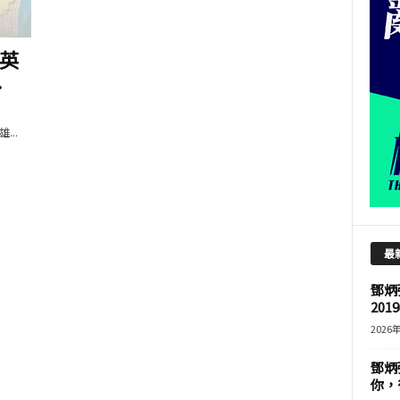
英
.
..
最
鄧炳
201
2026
鄧炳
你，