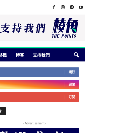
移民
博客
支持我們
讚好
跟隨
訂閱
告
- Advertisement -