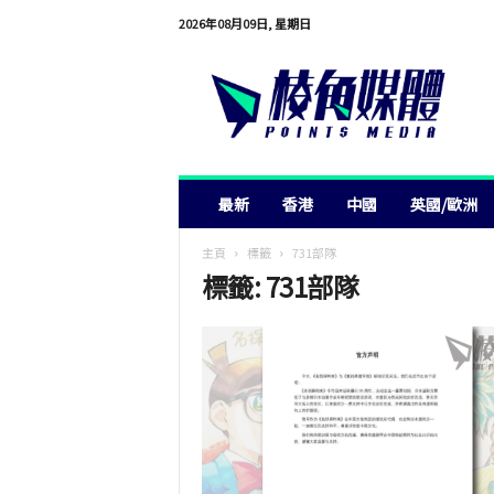
2026年08月09日, 星期日
棱
角
媒
體
最新
香港
中國
英國/歐洲
主頁
標籤
731部隊
標籤: 731部隊