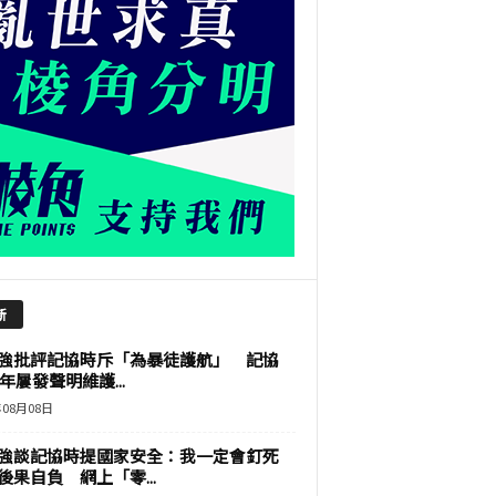
新
強批評記協時斥「為暴徒護航」 記協
9年屢發聲明維護...
年08月08日
強談記協時提國家安全：我一定會釘死
後果自負 網上「零...