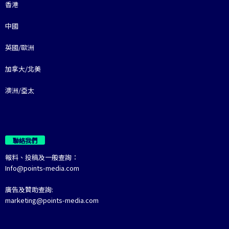
香港
中國
英國/歐洲
加拿大/北美
澳洲/亞太
聯絡我們
報料、投稿及一般查詢：
Info@points-media.com
廣告及贊助查詢:
marketing@points-media.com