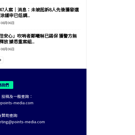
47人案｜消息：未被起訴8人先後獲發還
涂謹申已低調...
年08月06日
倍安心」吹哨者鄭曦琳已踢保 獲警方無
釋放 據悉重案組...
年08月06日
絡我們
、投稿及一般查詢：
@points-media.com
及贊助查詢:
eting@points-media.com