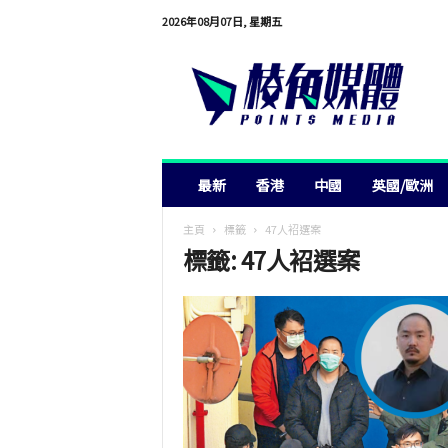
2026年08月07日, 星期五
棱
角
媒
體
最新
香港
中國
英國/歐洲
主頁
標籤
47人袑選案
標籤: 47人袑選案