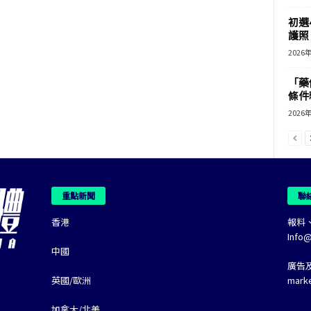
初選
護照 
2026
「藥
條件
2026
重點新聞
聯
香港
報料
Info
中國
廣告
英國/歐洲
mark
加拿大/北美