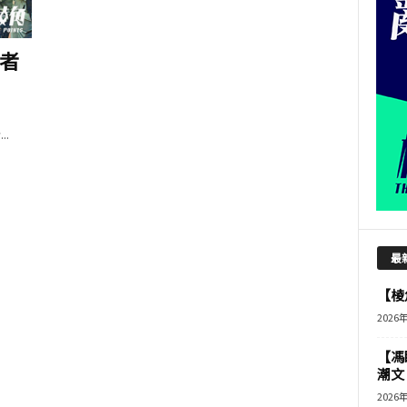
者
.
最
【棱角
2026
【馮
潮文
2026