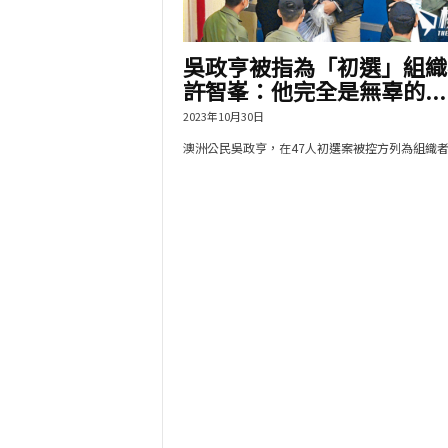
吳政亨被指為「初選」組織
許智峯：他完全是無辜的...
2023年10月30日
澳洲公民吳政亨，在47人初選案被控方列為組織者..