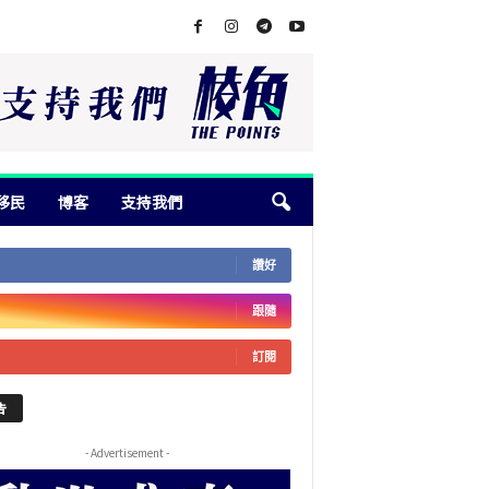
移民
博客
支持我們
讚好
跟隨
訂閱
告
- Advertisement -