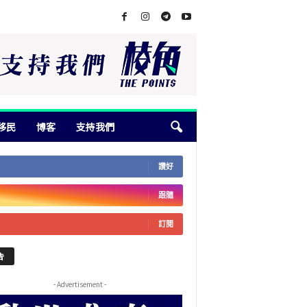
移民
博客
支持我們
讚好
跟隨
訂閱
告
- Advertisement -