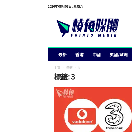
2026年08月08日, 星期六
棱
角
媒
體
最新
香港
中國
英國/歐洲
主頁
標籤
3
標籤: 3