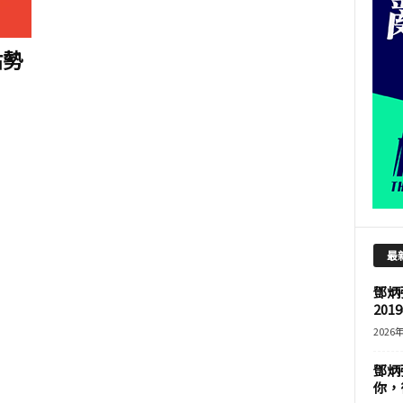
佔勢
最
鄧炳
201
2026
鄧炳
你，