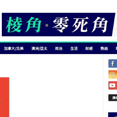
加拿大/北美
澳洲/亞太
政治
生活
財經
熱話
廣