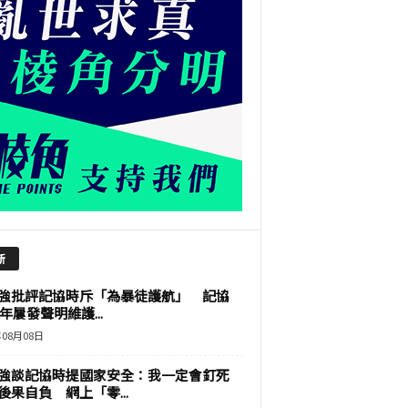
新
強批評記協時斥「為暴徒護航」 記協
9年屢發聲明維護...
年08月08日
強談記協時提國家安全：我一定會釘死
後果自負 網上「零...