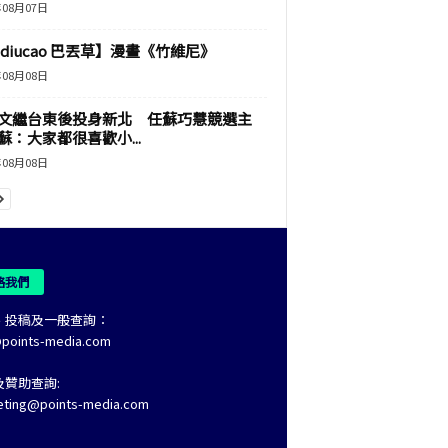
年08月07日
adiucao 巴丟草】漫畫《竹維尼》
年08月08日
文繼台東後投身新北 任蘇巧慧競選主
蘇：大家都很喜歡小...
年08月08日
絡我們
、投稿及一般查詢：
@points-media.com
及贊助查詢:
eting@points-media.com