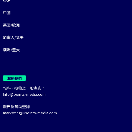
香港
中國
英國/歐洲
加拿大/北美
澳洲/亞太
聯絡我們
報料、投稿及一般查詢：
Info@points-media.com
廣告及贊助查詢:
marketing@points-media.com