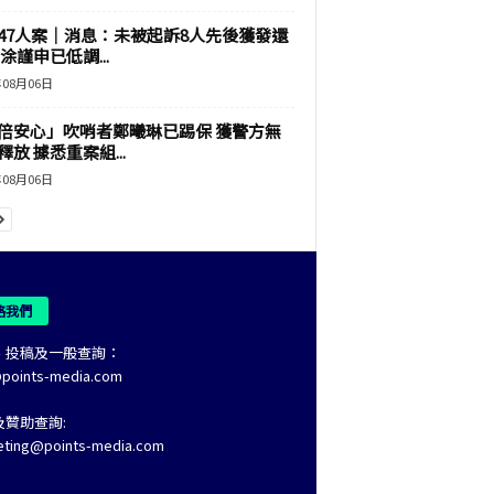
47人案｜消息：未被起訴8人先後獲發還
涂謹申已低調...
年08月06日
倍安心」吹哨者鄭曦琳已踢保 獲警方無
釋放 據悉重案組...
年08月06日
絡我們
、投稿及一般查詢：
@points-media.com
及贊助查詢:
eting@points-media.com