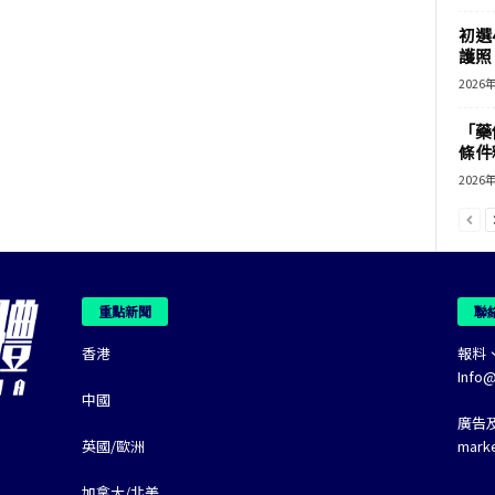
初選
護照 
2026
「藥
條件
2026
重點新聞
聯
香港
報料
Info
中國
廣告
英國/歐洲
mark
加拿大/北美