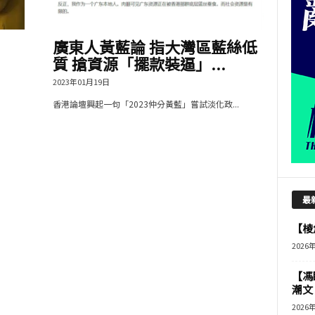
廣東人黃藍論 指大灣區藍絲低
質 搶資源「擺款裝逼」...
2023年01月19日
香港論壇興起一句「2023仲分黃藍」嘗試淡化政...
最
【棱角
2026
【馮
潮文
2026