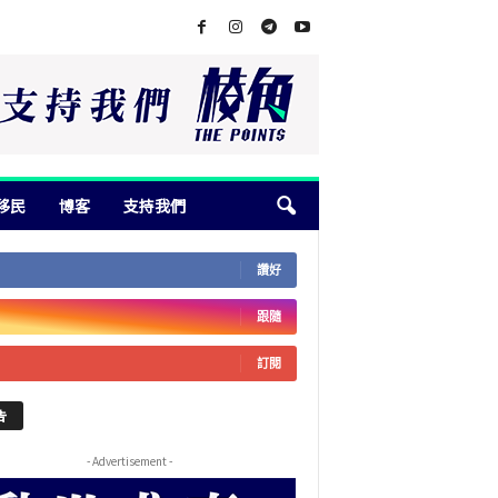
移民
博客
支持我們
讚好
跟隨
訂閱
告
- Advertisement -