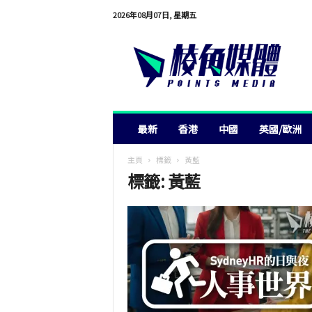
2026年08月07日, 星期五
棱
角
媒
體
最新
香港
中國
英國/歐洲
主頁
標籤
黃藍
標籤: 黃藍