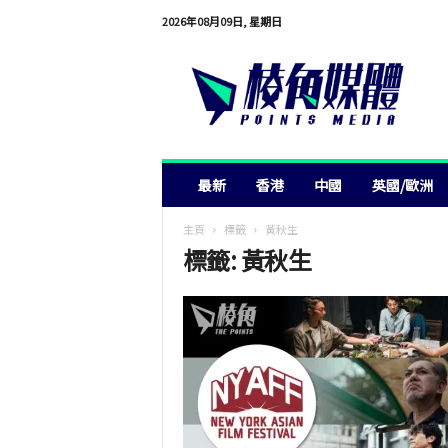
2026年08月09日, 星期日
棱
角
媒
體
最新
香港
中國
英國/歐洲
主頁
標籤
黃秋生
標籤: 黃秋生