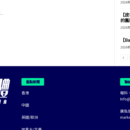
2026
.
【皮
的舊
2026
【B
2026
重點新聞
聯
香港
報料
Info
中國
廣告
英國/歐洲
mark
加拿大/北美