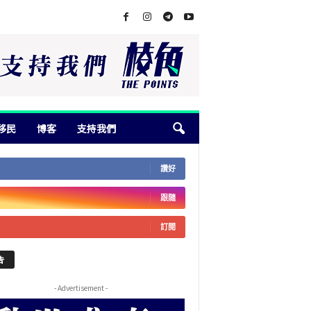
移民
博客
支持我們
讚好
跟隨
訂閱
告
- Advertisement -