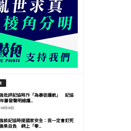
新
強批評記協時斥「為暴徒護航」 記協
9年屢發聲明維護...
年08月08日
強談記協時提國家安全：我一定會釘死
後果自負 網上「零...