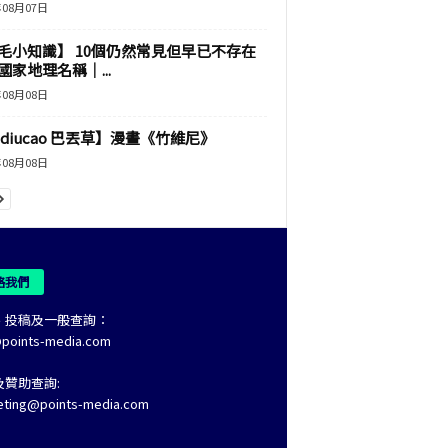
年08月07日
毛小知識】 10個仍然常見但早已不存在
國家地理名稱｜...
年08月08日
adiucao 巴丟草】漫畫《竹維尼》
年08月08日
絡我們
、投稿及一般查詢：
@points-media.com
及贊助查詢:
eting@points-media.com