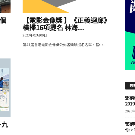
個
【電影金像獎 】《正義迴廊》
橫掃16項提名 林海...
2023年02月09日
第41屆香港電影金像獎公佈各獎項提名名單，當中...
最
鄧炳
201
2026
十九
鄧炳
你，