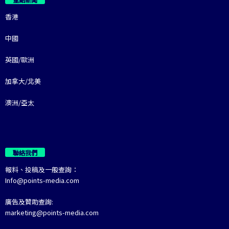
香港
中國
英國/歐洲
加拿大/北美
澳洲/亞太
聯絡我們
報料、投稿及一般查詢：
Info@points-media.com
廣告及贊助查詢:
marketing@points-media.com