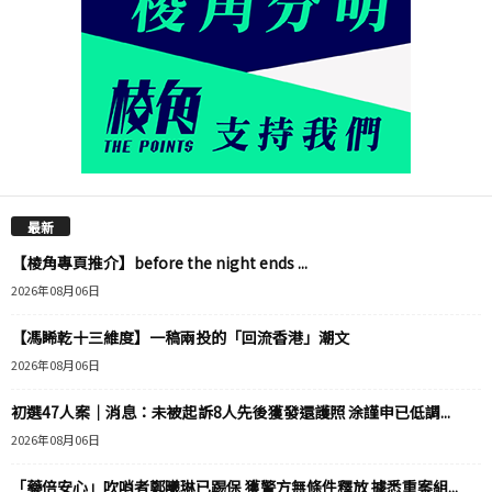
最新
【棱角專頁推介】before the night ends ...
2026年08月06日
【馮睎乾十三維度】一稿兩投的「回流香港」潮文
2026年08月06日
初選47人案｜消息：未被起訴8人先後獲發還護照 涂謹申已低調...
2026年08月06日
「藥倍安心」吹哨者鄭曦琳已踢保 獲警方無條件釋放 據悉重案組...