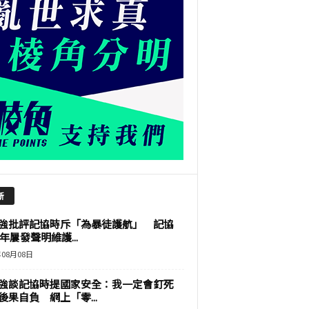
新
強批評記協時斥「為暴徒護航」 記協
9年屢發聲明維護...
年08月08日
強談記協時提國家安全：我一定會釘死
後果自負 網上「零...