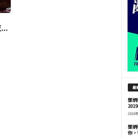
..
最
鄧炳
201
2026
鄧炳
你，