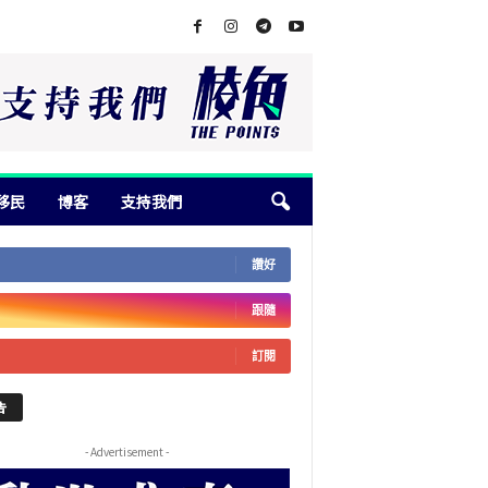
移民
博客
支持我們
讚好
跟隨
訂閱
告
- Advertisement -