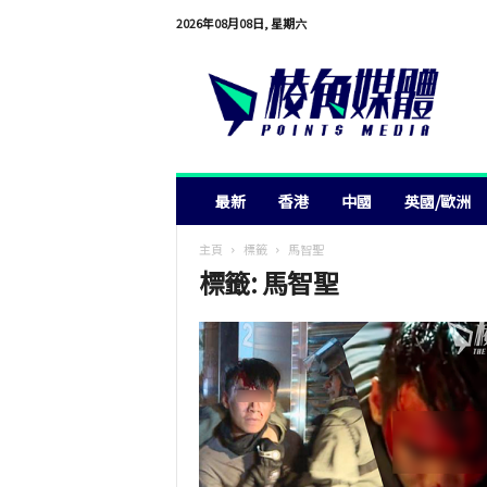
2026年08月08日, 星期六
棱
角
媒
體
最新
香港
中國
英國/歐洲
主頁
標籤
馬智聖
標籤: 馬智聖