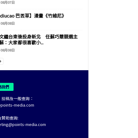
年08月07日
adiucao 巴丟草】漫畫《竹維尼》
年08月08日
文繼台東後投身新北 任蘇巧慧競選主
蘇：大家都很喜歡小...
年08月08日
絡我們
、投稿及一般查詢：
@points-media.com
及贊助查詢:
eting@points-media.com