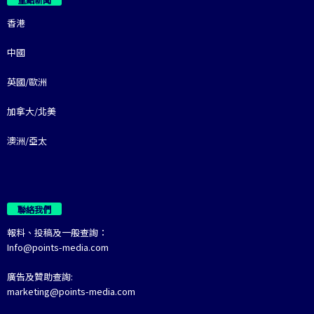
香港
中國
英國/歐洲
加拿大/北美
澳洲/亞太
聯絡我們
報料、投稿及一般查詢：
Info@points-media.com
廣告及贊助查詢:
marketing@points-media.com