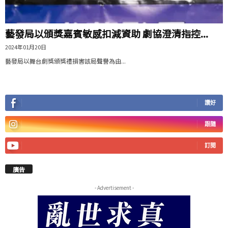
藝發局以頒獎嘉賓敏感扣減資助 劇協澄清指控...
2024年01月20日
藝發局以舞台劇獎頒獎禮損害該局聲譽為由...
讚好
跟隨
訂閱
廣告
- Advertisement -