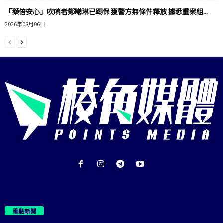
「藥倍安心」吹哨者鄭曦琳已踢保 獲警方無條件釋放 據悉重案組...
2026年08月06日
重點新聞