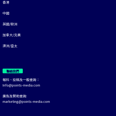
香港
中國
英國/歐洲
加拿大/北美
澳洲/亞太
聯絡我們
報料、投稿及一般查詢：
Info@points-media.com
廣告及贊助查詢:
marketing@points-media.com