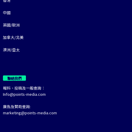
香港
中國
英國/歐洲
加拿大/北美
澳洲/亞太
聯絡我們
報料、投稿及一般查詢：
Info@points-media.com
廣告及贊助查詢:
marketing@points-media.com