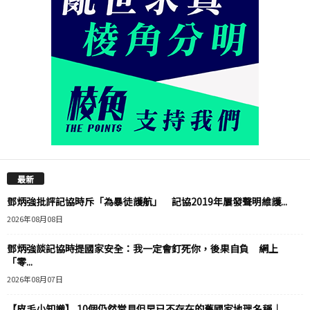
最新
鄧炳強批評記協時斥「為暴徒護航」 記協2019年屢發聲明維護...
2026年08月08日
鄧炳強談記協時提國家安全：我一定會釘死你，後果自負 網上
「零...
2026年08月07日
【皮毛小知識】 10個仍然常見但早已不存在的舊國家地理名稱｜...