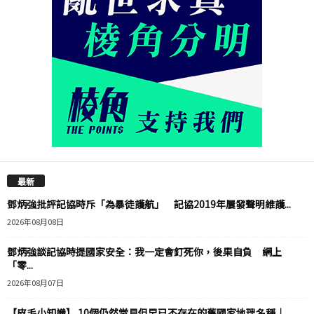
最新
鄧炳強批評記協時斥「為暴徒護航」 記協2019年屢發聲明維護...
2026年08月08日
鄧炳強談記協時提國家安全：我一定會釘死你，後果自負 網上
「零...
2026年08月07日
【皮毛小知識】 10個仍然常見但早已不存在的舊國家地理名稱｜...