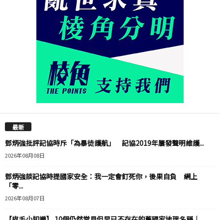
最新
鄧炳強批評記協時斥「為暴徒護航」 記協2019年屢發聲明維護...
2026年08月08日
鄧炳強談記協時提國家安全：我一定會釘死你，後果自負 網上
「零...
2026年08月07日
【皮毛小知識】 10個仍然常見但早已不存在的舊國家地理名稱｜...