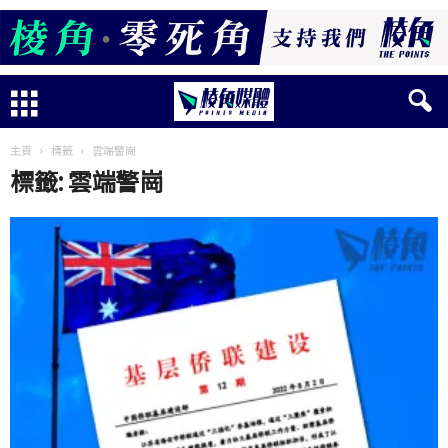
主頁
標籤
雲端警崗
標籤: 雲端警崗