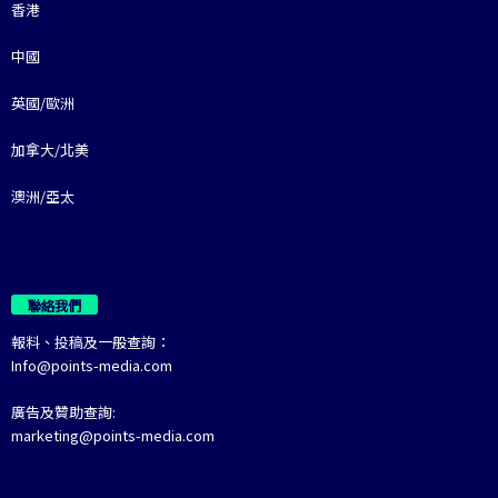
香港
中國
英國/歐洲
加拿大/北美
澳洲/亞太
聯絡我們
報料、投稿及一般查詢：
Info@points-media.com
廣告及贊助查詢:
marketing@points-media.com