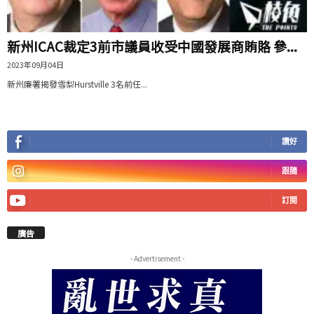
新州ICAC裁定3前市議員收受中國發展商賄賂 參...
2023年09月04日
新州廉署揭發雪梨Hurstville 3名前任...
讚好
跟隨
訂閱
廣告
- Advertisement -