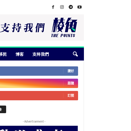
移民
博客
支持我們
讚好
跟隨
訂閱
告
- Advertisement -