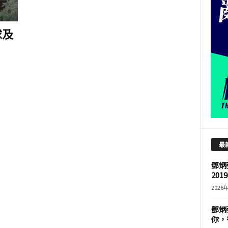
球及
最
鄧炳
201
2026
鄧炳
你，