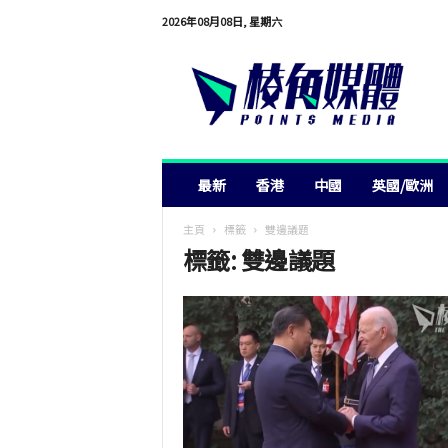
2026年08月08日, 星期六
棱
角
媒
體
最新
香港
中國
英國/歐洲
主頁
標籤
雙邊議題
標籤: 雙邊議題