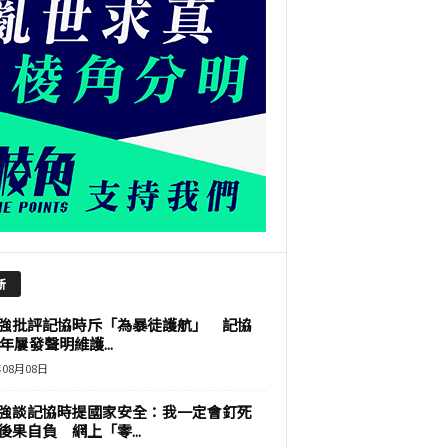
新
強批評記協時斥「為暴徒護航」 記協
9年屢發聲明維護...
年08月08日
強談記協時提國家安全：我一定會釘死
後果自負 網上「零...