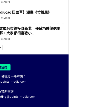
年08月07日
adiucao 巴丟草】漫畫《竹維尼》
年08月08日
文繼台東後投身新北 任蘇巧慧競選主
蘇：大家都很喜歡小...
年08月08日
絡我們
、投稿及一般查詢：
@points-media.com
及贊助查詢:
eting@points-media.com