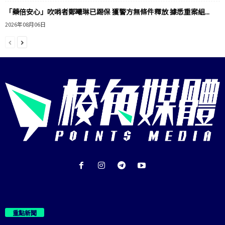
「藥倍安心」吹哨者鄭曦琳已踢保 獲警方無條件釋放 據悉重案組...
2026年08月06日
重點新聞