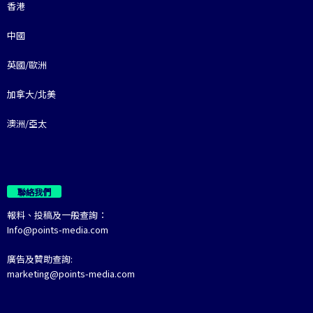
香港
中國
英國/歐洲
加拿大/北美
澳洲/亞太
聯絡我們
報料、投稿及一般查詢：
Info@points-media.com
廣告及贊助查詢:
marketing@points-media.com