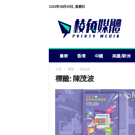
2026年08月09日, 星期日
棱
角
媒
體
最新
香港
中國
英國/歐洲
主頁
標籤
陳茂波
標籤: 陳茂波