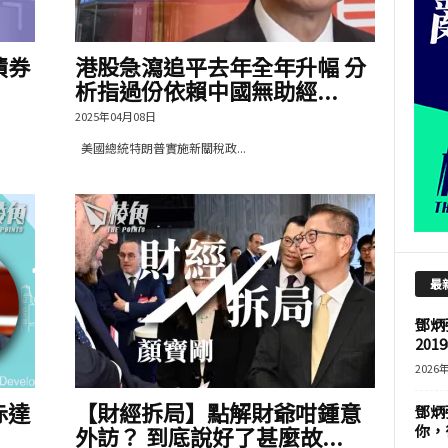
債券
港股急瀉追平去年全年升幅 分
析指過份依賴中國無助經...
2025年04月08日
美國總統特朗普實施新關稅政...
最
鄧炳
201
2026
赤達
【財經拆局】點解財爺咁鍾意
鄧炳
外訪？ 到底說好了甚麼故...
你，