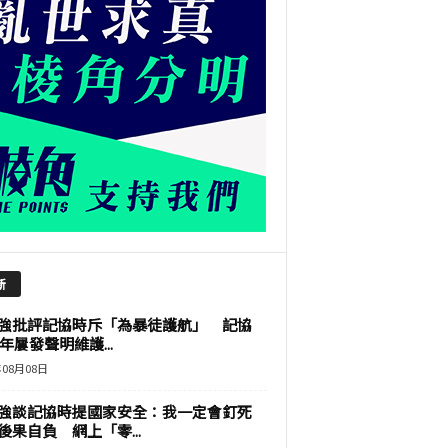
新
強批評記協時斥「為暴徒護航」 記協
9年屢發聲明維護...
年08月08日
強談記協時提國家安全：我一定會釘死
後果自負 網上「零...