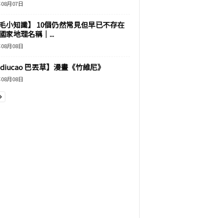
年08月07日
毛小知識】 10個仍然常見但早已不存在
國家地理名稱｜...
年08月08日
adiucao 巴丟草】漫畫《竹維尼》
年08月08日