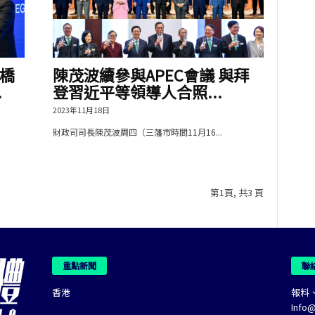
橋
陳茂波續參與APEC會議 與拜
.
登習近平等領導人合照...
2023年11月18日
財政司司長陳茂波周四（三藩市時間11月16...
第1頁, 共3 頁
重點新聞
聯
香港
報料
Info