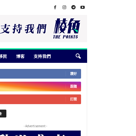
移民
博客
支持我們
讚好
跟隨
訂閱
告
- Advertisement -