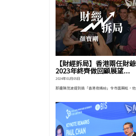
【財經拆局】香港兩任財爺
2023年終齊做回顧展望...
2024年01月05日
那邊陳茂波提到搞「香港夜繽紛」令市面興旺，他近.